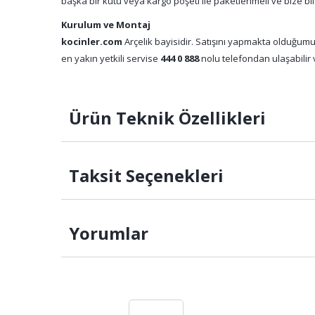
başka bir kutu veya kargo poşeti ile paketlenmeli ve bize bil
Kurulum ve Montaj
kocinler.com
Arçelik bayisidir. Satışını yapmakta olduğumu
en yakın yetkili servise
444 0 888
nolu telefondan ulaşabilir v
Ürün Teknik Özellikleri
Taksit Seçenekleri
Yorumlar