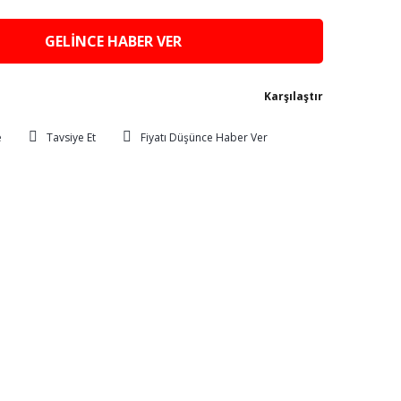
GELİNCE HABER VER
Karşılaştır
Tavsiye Et
Fiyatı Düşünce Haber Ver