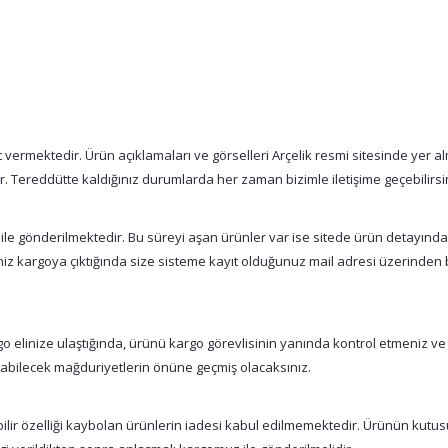
vermektedir. Ürün açıklamaları ve görselleri Arçelik resmi sitesinde yer alm
tır. Tereddütte kaldığınız durumlarda her zaman bizimle iletişime geçebilirsi
 ile gönderilmektedir. Bu süreyi aşan ürünler var ise sitede ürün detayınd
şiniz kargoya çıktığında size sisteme kayıt olduğunuz mail adresi üzerinde
 elinize ulaştığında, ürünü kargo görevlisinin yanında kontrol etmeniz ve
nabilecek mağduriyetlerin önüne geçmiş olacaksınız.
abilir özelliği kaybolan ürünlerin iadesi kabul edilmemektedir. Ürünün kutu