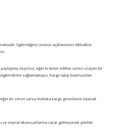
aktadır. İlgilendiğiniz ürünün açıklamasını dikkatlice
niz.
a paylaşmış oluyoruz, eğer ki temin edilme süreci uzayan bir
n bilgilendirme sağlamaktayız. Kargo takip butonundan
 eğer bir sorun varsa mutlaka kargo görevlisine tutanak
su ve orijinal aksesuarlarına zarar gelmeyecek şekilde