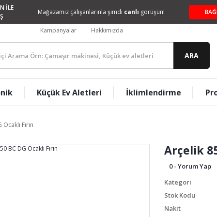
N İLE
Mağazamız çalışanlarınla şimdi
canlı
görüşün!
BAĞ
Ş
Kampanyalar
Hakkımızda
ARA
onik
Küçük Ev Aletleri
İklimlendirme
Pr
 Ocaklı Fırın
Arçelik 8
0 - Yorum Yap
Kategori
Stok Kodu
Nakit