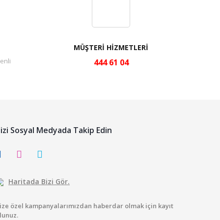
MÜŞTERİ HİZMETLERİ
enli
444 61 04
izi Sosyal Medyada Takip Edin
Haritada Bizi Gör.
ize özel kampanyalarımızdan haberdar olmak için kayıt
lunuz.