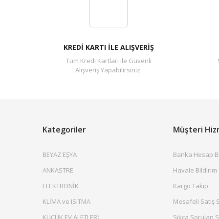
KREDİ KARTI İLE ALIŞVERİŞ
Tüm Kredi Kartları ile Güvenli
Alışveriş Yapabilirsiniz.
Kategoriler
Müşteri Hiz
BEYAZ EŞYA
Banka Hesap Bil
ANKASTRE
Havale Bildirim
ELEKTRONİK
Kargo Takip
KLİMA ve ISITMA
Mesafeli Satış 
KÜÇÜK EV ALETLERİ
Sıkça Sorulan S