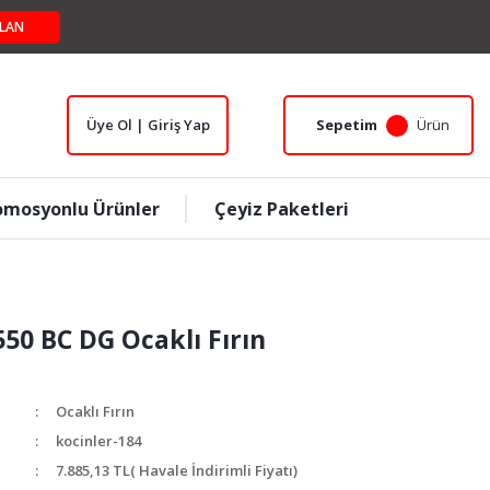
LAN
Üye Ol | Giriş Yap
Sepetim
Ürün
omosyonlu Ürünler
Çeyiz Paketleri
550 BC DG Ocaklı Fırın
Ocaklı Fırın
kocinler-184
7.885,13 TL
( Havale İndirimli Fiyatı)