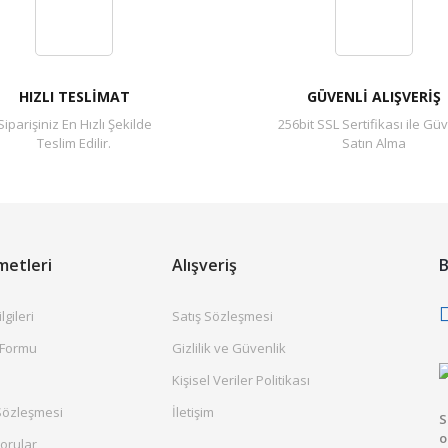
Yorum Yaz
HIZLI TESLİMAT
GÜVENLİ ALIŞVERİŞ
Siparişiniz En Hızlı Şekilde
256bit SSL Sertifikası ile Güv
Teslim Edilir.
Satın Alma
metleri
Alışveriş
B
gileri
Satış Sözleşmesi
 Formu
Gizlilik ve Güvenlik
Kişisel Veriler Politikası
Sözleşmesi
İletişim
S
o
orular