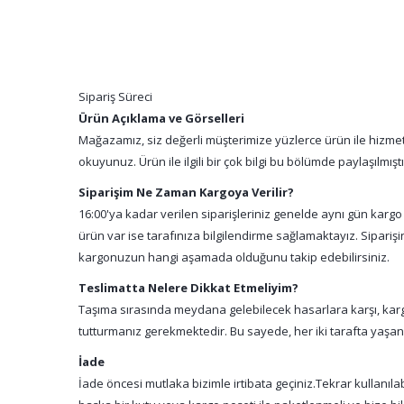
Sipariş Süreci
Ürün Açıklama ve Görselleri
Mağazamız, siz değerli müşterimize yüzlerce ürün ile hizmet 
okuyunuz. Ürün ile ilgili bir çok bilgi bu bölümde paylaşılmış
Siparişim Ne Zaman Kargoya Verilir?
16:00'ya kadar verilen siparişleriniz genelde aynı gün kargo
ürün var ise tarafınıza bilgilendirme sağlamaktayız. Sipari
kargonuzun hangi aşamada olduğunu takip edebilirsiniz.
Teslimatta Nelere Dikkat Etmeliyim?
Taşıma sırasında meydana gelebilecek hasarlara karşı, kargo
tutturmanız gerekmektedir. Bu sayede, her iki tarafta yaşa
İade
İade öncesi mutlaka bizimle irtibata geçiniz.Tekrar kullanıl