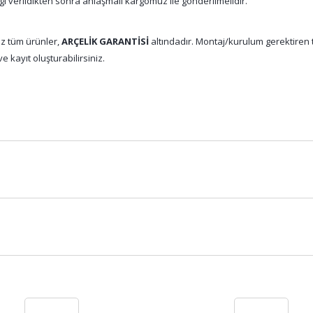
gi verildikten sonra anlaşmalı kargomuz ile gönderilmelidir.
z tüm ürünler,
ARÇELİK GARANTİSİ
altındadır. Montaj/kurulum gerektiren tü
e kayıt oluşturabilirsiniz.
Bu ürüne ilk yorumu siz yapın!