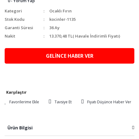
0 - Yorum Yap
Kategori
Ocaklı Fırın
Stok Kodu
kocinler-1135
Garanti Süresi
36 Ay
Nakit
13.370,48 TL
( Havale İndirimli Fiyatı)
GELİNCE HABER VER
Karşılaştır
Tavsiye Et
Fiyatı Düşünce Haber Ver
Ürün Bilgisi