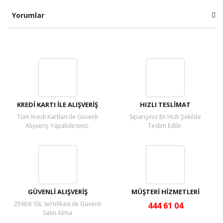
Yorumlar
Bu ürüne ilk yorumu siz yapın!
Yorum Yaz
KREDİ KARTI İLE ALIŞVERİŞ
HIZLI TESLİMAT
Tüm Kredi Kartları ile Güvenli
Siparişiniz En Hızlı Şekilde
Alışveriş Yapabilirsiniz.
Teslim Edilir.
GÜVENLİ ALIŞVERİŞ
MÜŞTERİ HİZMETLERİ
256bit SSL Sertifikası ile Güvenli
444 61 04
Satın Alma