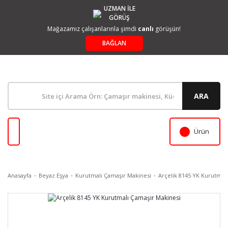
UZMAN İLE
GÖRÜŞ
Mağazamız çalışanlarınla şimdi
canlı
görüşün!
BAĞLAN
ARA
Ürün
Anasayfa
Beyaz Eşya
Kurutmalı Çamaşır Makinesi
Arçelik 8145 YK Kurutmal