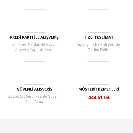
Bu ürüne ilk yorumu siz yapın!
Yorum Yaz
KREDİ KARTI İLE ALIŞVERİŞ
HIZLI TESLİMAT
Tüm Kredi Kartları ile Güvenli
Siparişiniz En Hızlı Şekilde
Alışveriş Yapabilirsiniz.
Teslim Edilir.
GÜVENLİ ALIŞVERİŞ
MÜŞTERİ HİZMETLERİ
256bit SSL Sertifikası ile Güvenli
444 61 04
Satın Alma