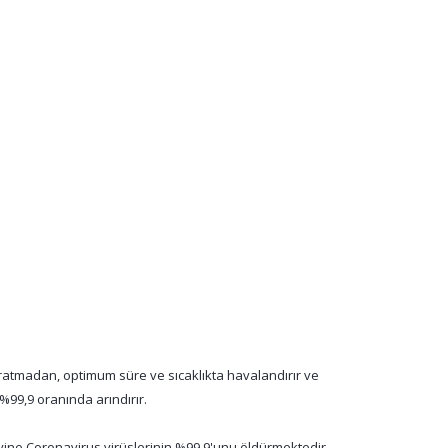
ıpratmadan, optimum süre ve sıcaklıkta havalandırır ve
%99,9 oranında arındırır.
ovine Coronavirus virüslerinin %99,9'unu öldürmektedir.