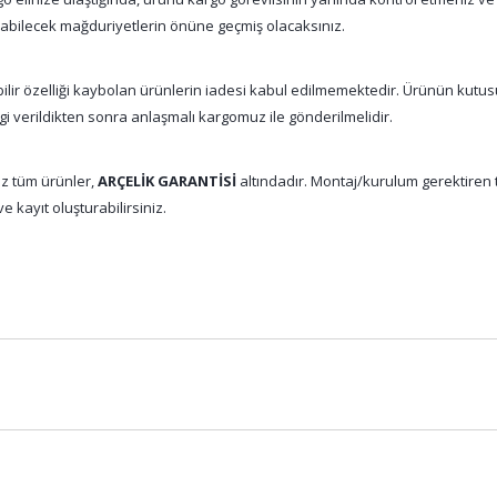
nabilecek mağduriyetlerin önüne geçmiş olacaksınız.
abilir özelliği kaybolan ürünlerin iadesi kabul edilmemektedir. Ürünün kutu
gi verildikten sonra anlaşmalı kargomuz ile gönderilmelidir.
z tüm ürünler,
ARÇELİK GARANTİSİ
altındadır. Montaj/kurulum gerektiren tü
e kayıt oluşturabilirsiniz.