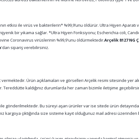
ın etkisi ile virüs ve bakterilerin* %99,9’unu öldürür. Ultra Hijyen Apara
hijyenik bir yıkama sağlar. *Ultra Hijyen Fonksiyonu; Escherichia coli, Can
ovine Coronavirus virüslerinin %99,9'unu öldürmektedir.
Arçelik 8127 NG 
m
'dan sipariş verebilirsiniz.
vermektedir. Ürün açıklamaları ve görselleri Arçelik resmi sitesinde yer alm
tır. Tereddütte kaldığınız durumlarda her zaman bizimle iletişime geçebilirsi
 ile gönderilmektedir. Bu süreyi aşan ürünler var ise sitede ürün detayınd
şiniz kargoya çıktığında size sisteme kayıt olduğunuz mail adresi üzerinde
 elinize ulaştığında, ürünü kargo görevlisinin yanında kontrol etmeniz ve