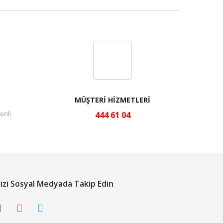
MÜŞTERİ HİZMETLERİ
enli
444 61 04
izi Sosyal Medyada Takip Edin