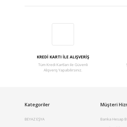
KREDİ KARTI İLE ALIŞVERİŞ
Tüm Kredi Kartları ile Güvenli
Alışveriş Yapabilirsiniz.
Kategoriler
Müşteri Hiz
BEYAZ EŞYA
Banka Hesap Bil