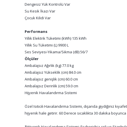
Dengesiz Yük Kontrolü Var
Su Kesik İkazı Var
Çocuk Kilidi Var
Performans
Yıllık Elektrik Tüketimi (kWh) 135 kWh
Yıllık Su Tüketimi (L) 9900 L
Ses Seviyesi-Yıkama/Sıkma (dB) 56/7
Ölçüler
Ambalajsız Ağırlık (kg) 77.0 kg
Ambalajsız Yükseklik (cm) 84.0 cm
Ambalajsız genişlik (cm) 60.0 cm
Ambalajsız Derinlik (cm) 59.0 cm
Hijyenik Havalandırma Sistemi
Özel Isıtıcılı Havalandırma Sistemi, dışarıda giydiğiniz kıy
hijyenik hale getirir. 60 Derece sıcaklıkta 30 dakika boyunca
*Hijyenik Havalandırma Sistemi; Escherichia coli ve Staphyl