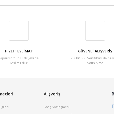
Bu ürüne ilk yorumu siz yapın!
Yorum Yaz
HIZLI TESLİMAT
GÜVENLİ ALIŞVERİŞ
Siparişiniz En Hızlı Şekilde
256bit SSL Sertifikası ile Güv
Teslim Edilir.
Satın Alma
metleri
Alışveriş
B
gileri
Satış Sözleşmesi