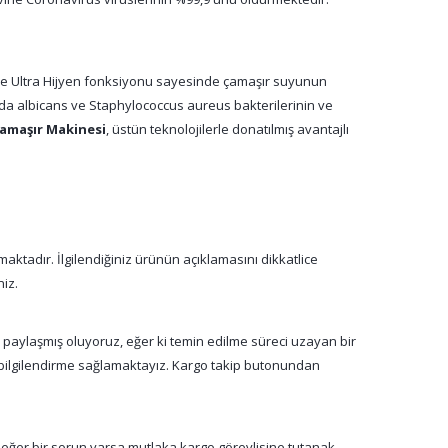
tı ve Ultra Hijyen fonksiyonu sayesinde çamaşır suyunun
dida albicans ve Staphylococcus aureus bakterilerinin ve
Çamaşır Makinesi
, üstün teknolojilerle donatılmış avantajlı
aktadır. İlgilendiğiniz ürünün açıklamasını dikkatlice
niz.
a paylaşmış oluyoruz, eğer ki temin edilme süreci uzayan bir
n bilgilendirme sağlamaktayız. Kargo takip butonundan
 eğer bir sorun varsa mutlaka kargo görevlisine tutanak