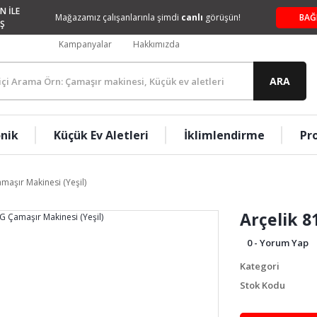
N İLE
Mağazamız çalışanlarınla şimdi
canlı
görüşün!
BAĞ
Ş
Kampanyalar
Hakkımızda
ARA
onik
Küçük Ev Aletleri
İklimlendirme
Pr
maşır Makinesi (Yeşil)
Arçelik 8
0 - Yorum Yap
Kategori
Stok Kodu