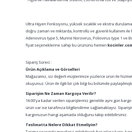
Ultra Hijyen Fonksiyonu, yüksek sıcaklık ve ekstra durulaman
doğru zaman ve miktarda, kontrollü ve güvenli kullanımı ile 
Adenovirus type 5, Murine Norovirus, Poliovirus type 1 ve B
fiyat seçeneklerine sahip bu ürününü hemen
kocinler.co
Sipariş Süreci :
Ürün Açıklama ve Görselleri
Mağazamız, siz değerli müşterimize yüzlerce ürün ile hizmet 
okuyunuz. Ürün ile ilgili bir çok bilgi bu bölümde paylaşılmış
Siparişim Ne Zaman Kargoya Verilir?
16:00'ya kadar verilen siparişleriniz genelde aynı gün kargo
ürün var ise tarafınıza bilgilendirme sağlamaktayız. Sipari
kargonuzun hangi aşamada olduğunu takip edebilirsiniz.
Teslimatta Nelere Dikkat Etmeliyim?
Taşıma sırasında meydana gelebilecek hasarlara karşı, kargo