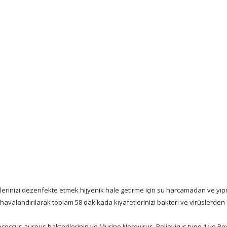
afetlerinizi dezenfekte etmek hijyenik hale getirme için su harcamadan ve y
 havalandırılarak toplam 58 dakikada kıyafetlerinizi bakteri ve virüslerden 
ococcus aureus bakterilerinin ve Murine Norovirus, Poliovirus type 1 ve B