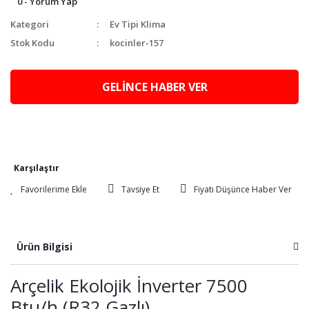
0 - Yorum Yap
Kategori
Ev Tipi Klima
Stok Kodu
kocinler-157
GELİNCE HABER VER
Karşılaştır
Tavsiye Et
Fiyatı Düşünce Haber Ver
Ürün Bilgisi
Arçelik Ekolojik İnverter 7500
Btu/h (R32 Gazlı)