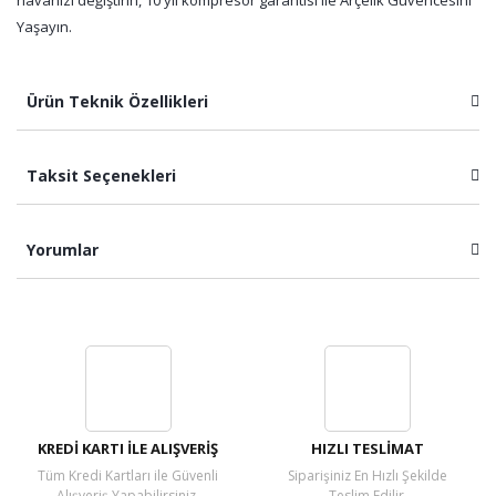
havanızı değiştirin, 10 yıl kompresör garantisi ile Arçelik Güvencesini
Yaşayın.
Ürün Teknik Özellikleri
Taksit Seçenekleri
Yorumlar
Bu ürüne ilk yorumu siz yapın!
Yorum Yaz
KREDİ KARTI İLE ALIŞVERİŞ
HIZLI TESLİMAT
Tüm Kredi Kartları ile Güvenli
Siparişiniz En Hızlı Şekilde
Alışveriş Yapabilirsiniz.
Teslim Edilir.