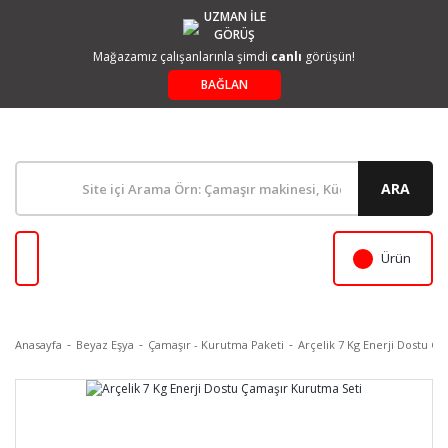
UZMAN İLE
GÖRÜŞ
Mağazamız çalışanlarınla şimdi
canlı
görüşün!
BAĞLAN
ARA
Ürün
Anasayfa
Beyaz Eşya
Çamaşır - Kurutma Paketi
Arçelik 7 Kg Enerji Dostu Ç