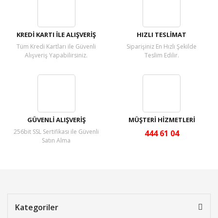
Yorum Yaz
KREDİ KARTI İLE ALIŞVERİŞ
HIZLI TESLİMAT
Tüm Kredi Kartları ile Güvenli
Siparişiniz En Hızlı Şekilde
Alışveriş Yapabilirsiniz.
Teslim Edilir.
GÜVENLİ ALIŞVERİŞ
MÜŞTERİ HİZMETLERİ
256bit SSL Sertifikası ile Güvenli
444 61 04
Satın Alma
Kategoriler