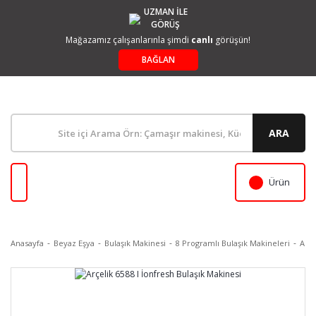
UZMAN İLE
GÖRÜŞ
Mağazamız çalışanlarınla şimdi
canlı
görüşün!
BAĞLAN
ARA
Ürün
Anasayfa
Beyaz Eşya
Bulaşık Makinesi
8 Programlı Bulaşık Makineleri
Arçe