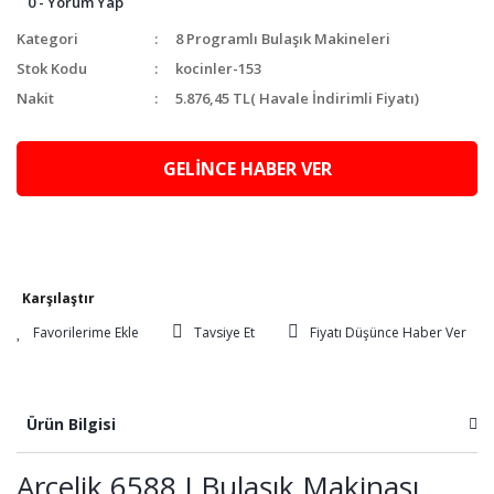
0 - Yorum Yap
Kategori
8 Programlı Bulaşık Makineleri
Stok Kodu
kocinler-153
Nakit
5.876,45 TL
( Havale İndirimli Fiyatı)
GELİNCE HABER VER
Karşılaştır
Tavsiye Et
Fiyatı Düşünce Haber Ver
Ürün Bilgisi
Arçelik 6588 I Bulaşık Makinası