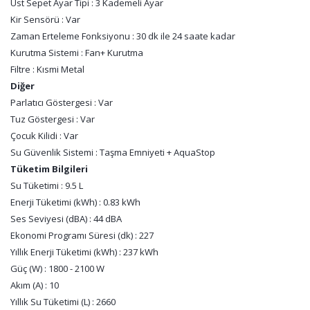
Üst Sepet Ayar Tipi : 3 Kademeli Ayar
Kir Sensörü : Var
Zaman Erteleme Fonksiyonu : 30 dk ile 24 saate kadar
Kurutma Sistemi : Fan+ Kurutma
Filtre : Kısmi Metal
Diğer
Parlatıcı Göstergesi : Var
Tuz Göstergesi : Var
Çocuk Kilidi : Var
Su Güvenlik Sistemi : Taşma Emniyeti + AquaStop
Tüketim Bilgileri
Su Tüketimi : 9.5 L
Enerji Tüketimi (kWh) : 0.83 kWh
Ses Seviyesi (dBA) : 44 dBA
Ekonomi Programı Süresi (dk) : 227
Yıllık Enerji Tüketimi (kWh) : 237 kWh
Güç (W) : 1800 - 2100 W
Akım (A) : 10
Yıllık Su Tüketimi (L) : 2660