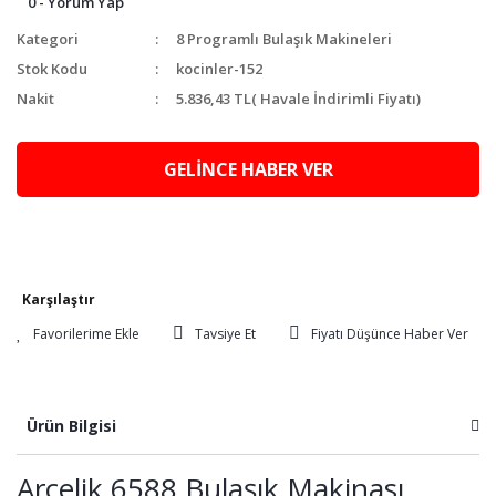
0 - Yorum Yap
Kategori
8 Programlı Bulaşık Makineleri
Stok Kodu
kocinler-152
Nakit
5.836,43 TL
( Havale İndirimli Fiyatı)
GELİNCE HABER VER
Karşılaştır
Tavsiye Et
Fiyatı Düşünce Haber Ver
Ürün Bilgisi
Arçelik 6588 Bulaşık Makinası