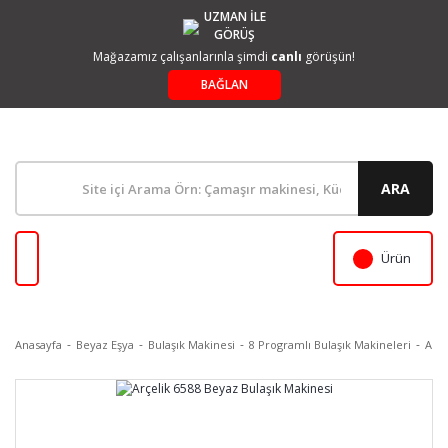
UZMAN İLE
GÖRÜŞ
Mağazamız çalışanlarınla şimdi
canlı
görüşün!
BAĞLAN
ARA
Ürün
Anasayfa
Beyaz Eşya
Bulaşık Makinesi
8 Programlı Bulaşık Makineleri
Arçe