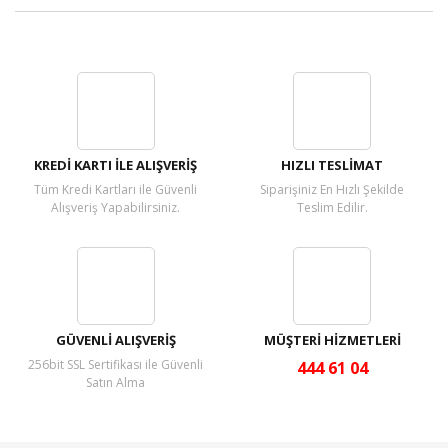
Bu ürüne ilk yorumu siz yapın!
Yorum Yaz
KREDİ KARTI İLE ALIŞVERİŞ
HIZLI TESLİMAT
Tüm Kredi Kartları ile Güvenli
Siparişiniz En Hızlı Şekilde
Alışveriş Yapabilirsiniz.
Teslim Edilir.
GÜVENLİ ALIŞVERİŞ
MÜŞTERİ HİZMETLERİ
256bit SSL Sertifikası ile Güvenli
444 61 04
Satın Alma