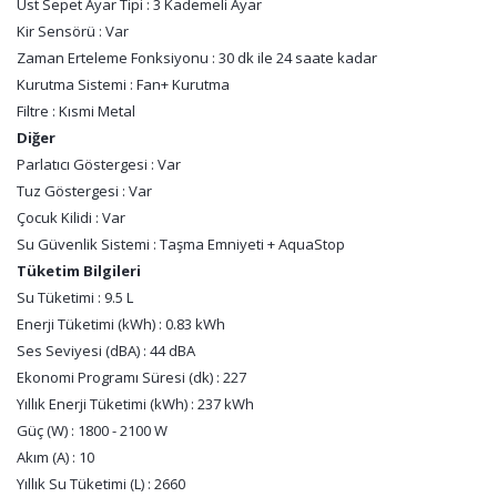
Üst Sepet Ayar Tipi : 3 Kademeli Ayar
Kir Sensörü : Var
Zaman Erteleme Fonksiyonu : 30 dk ile 24 saate kadar
Kurutma Sistemi : Fan+ Kurutma
Filtre : Kısmi Metal
Diğer
Parlatıcı Göstergesi : Var
Tuz Göstergesi : Var
Çocuk Kilidi : Var
Su Güvenlik Sistemi : Taşma Emniyeti + AquaStop
Tüketim Bilgileri
Su Tüketimi : 9.5 L
Enerji Tüketimi (kWh) : 0.83 kWh
Ses Seviyesi (dBA) : 44 dBA
Ekonomi Programı Süresi (dk) : 227
Yıllık Enerji Tüketimi (kWh) : 237 kWh
Güç (W) : 1800 - 2100 W
Akım (A) : 10
Yıllık Su Tüketimi (L) : 2660