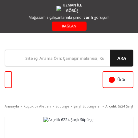
UZMAN İLE
GÖRÜŞ
Mağazamız çalışanlarınla şimdi
canlı
görüşün!
BAĞLAN
ARA
Ürün
Anasayfa
Küçük Ev Aletleri
Süpürge
Şarjlı Süpürgeler
Arçelik 6224 Şarjlı 