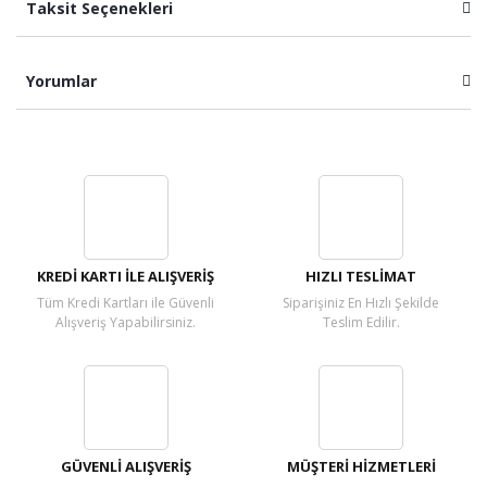
Taksit Seçenekleri
Yorumlar
Bu ürüne ilk yorumu siz yapın!
Yorum Yaz
KREDİ KARTI İLE ALIŞVERİŞ
HIZLI TESLİMAT
Tüm Kredi Kartları ile Güvenli
Siparişiniz En Hızlı Şekilde
Alışveriş Yapabilirsiniz.
Teslim Edilir.
GÜVENLİ ALIŞVERİŞ
MÜŞTERİ HİZMETLERİ