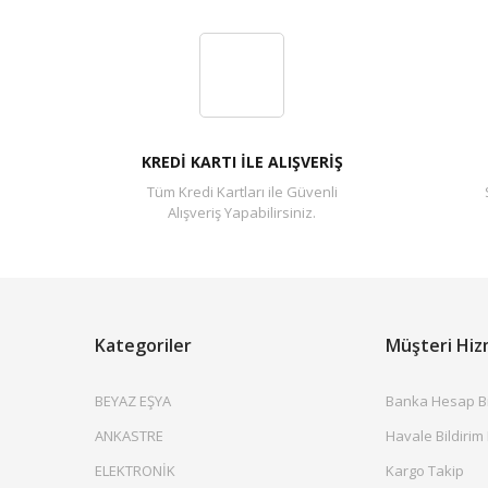
KREDİ KARTI İLE ALIŞVERİŞ
Tüm Kredi Kartları ile Güvenli
Alışveriş Yapabilirsiniz.
Kategoriler
Müşteri Hiz
BEYAZ EŞYA
Banka Hesap Bil
ANKASTRE
Havale Bildirim
ELEKTRONİK
Kargo Takip