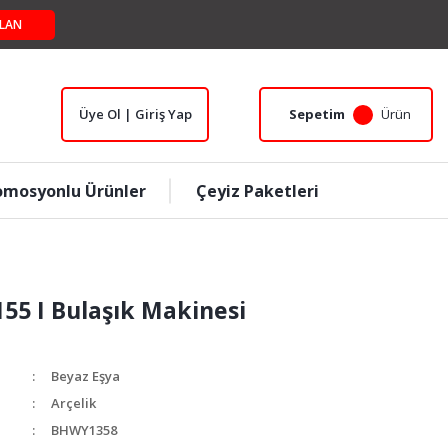
LAN
Üye Ol | Giriş Yap
Sepetim
Ürün
omosyonlu Ürünler
Çeyiz Paketleri
155 I Bulaşık Makinesi
Beyaz Eşya
Arçelik
BHWY1358