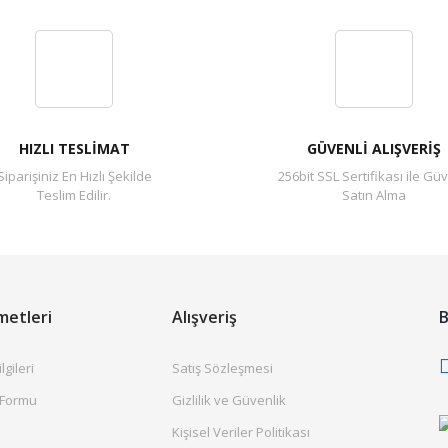
Bu ürüne ilk yorumu siz yapın!
Yorum Yaz
HIZLI TESLİMAT
GÜVENLİ ALIŞVERİŞ
Siparişiniz En Hızlı Şekilde
256bit SSL Sertifikası ile Güv
Teslim Edilir.
Satın Alma
metleri
Alışveriş
B
gileri
Satış Sözleşmesi
 Formu
Gizlilik ve Güvenlik
Kişisel Veriler Politikası