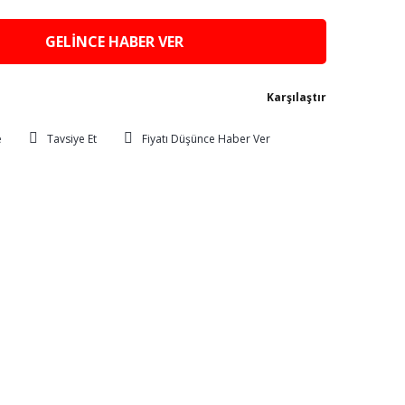
GELİNCE HABER VER
Karşılaştır
Tavsiye Et
Fiyatı Düşünce Haber Ver