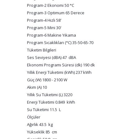
Program-2 Ekonomi 50 °C
Program-3 Optimum 65 Derece
Program-4 Hızlı 58'
Program-5 Mini 30'
Program-6 Makine Yıkama
Program Sıcaklıkları (°C) 35-50-65-70
Tüketim Bilgileri
Ses Seviyesi (dBA) 47 dBA
Ekonomi Programı Süresi (dk) 190 dk
Yıllık Enerji Tüketimi (kWh) 237 kWh
Güç (W) 1800 - 2100 W
Akım (A) 10
Yıllık Su Tüketimi (L) 3220
Enerji Tüketimi 0.849 kWh
Su Tüketimi 11.5 L
Ölçüler
Ağırlık 43.5 kg
Yükseklik 85 cm