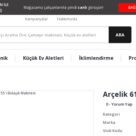
N İLE
Mağazamız çalışanlarınla şimdi
canlı
görüşün!
BAĞ
Ş
Kampanyalar
Hakkımızda
ARA
onik
Küçük Ev Aletleri
İklimlendirme
Pr
Arçelik 6
0 - Yorum Yap
Kategori
Marka
Stok Kodu