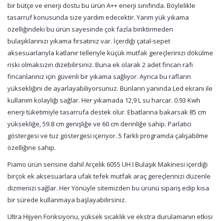
bir bütçe ve enerji dostu bu ürün A++ enerji sınıfında. Böylelikle
tasarruf konusunda size yardım edecektir. Yarım yük yıkama
özelliğindeki bu ürün sayesinde çok fazla biriktirmeden
bulaşıklarınızı yıkama fırsatınız var. İçerdiği çatal-sepet
aksesuarlarıyla katlanır telleriyle küçük mutfak gereçlerinizi dökülme
riski olmaksızın dizebilirsiniz. Buna ek olarak 2 adet fincan rafı
fincanlarınız için güvenli bir yıkama sağlıyor. Ayrıca bu rafların
yüksekliğini de ayarlayabiliyorsunuz. Bunların yanında Led ekranı ile
kullanım kolaylığı sağlar. Her yıkamada 12,9 L su harcar. 0.93 Kwh
enerji tüketimiyle tasarrufa destek olur. Ebatlarına bakarsak 85 cm
yüksekliğe, 59.8 cm genişliğe ve 60 cm derinliğe sahip. Parlatıcı
göstergesi ve tuz göstergesi içeriyor. 5 farklı programda çalışabilme
özelliğine sahip.
Piamo ürün serisine dahil Arçelik 6055 UH I Bulaşık Makinesi içerdiği
birçok ek aksesuarlara ufak tefek mutfak araç gereçlerinizi düzenle
dizmenizi sağlar. Her Yönüyle sitemizden bu ürünü sipariş edip kısa
bir sürede kullanmaya başlayabilirsiniz.
Ultra Hijyen Fonksiyonu, yüksek sıcaklık ve ekstra durulamanın etkisi