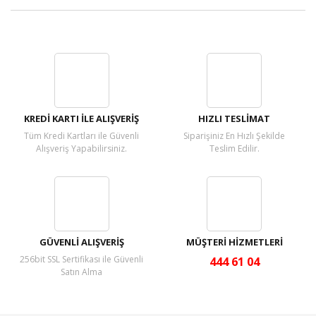
Bu ürüne ilk yorumu siz yapın!
Yorum Yaz
KREDİ KARTI İLE ALIŞVERİŞ
HIZLI TESLİMAT
Tüm Kredi Kartları ile Güvenli
Siparişiniz En Hızlı Şekilde
Alışveriş Yapabilirsiniz.
Teslim Edilir.
GÜVENLİ ALIŞVERİŞ
MÜŞTERİ HİZMETLERİ
256bit SSL Sertifikası ile Güvenli
444 61 04
Satın Alma