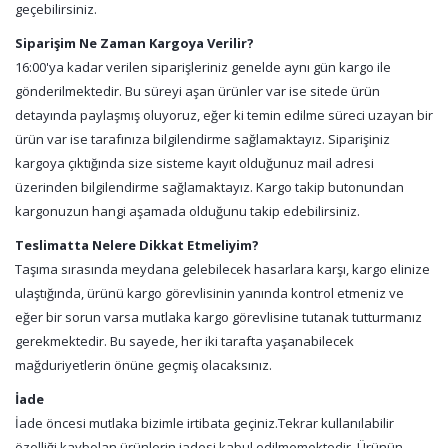
geçebilirsiniz.
Siparişim Ne Zaman Kargoya Verilir?
16:00'ya kadar verilen siparişleriniz genelde aynı gün kargo ile
gönderilmektedir. Bu süreyi aşan ürünler var ise sitede ürün
detayında paylaşmış oluyoruz, eğer ki temin edilme süreci uzayan bir
ürün var ise tarafınıza bilgilendirme sağlamaktayız. Siparişiniz
kargoya çıktığında size sisteme kayıt olduğunuz mail adresi
üzerinden bilgilendirme sağlamaktayız. Kargo takip butonundan
kargonuzun hangi aşamada olduğunu takip edebilirsiniz.
Teslimatta Nelere Dikkat Etmeliyim?
Taşıma sırasında meydana gelebilecek hasarlara karşı, kargo elinize
ulaştığında, ürünü kargo görevlisinin yanında kontrol etmeniz ve
eğer bir sorun varsa mutlaka kargo görevlisine tutanak tutturmanız
gerekmektedir. Bu sayede, her iki tarafta yaşanabilecek
mağduriyetlerin önüne geçmiş olacaksınız.
İade
İade öncesi mutlaka bizimle irtibata geçiniz.Tekrar kullanılabilir
özelliği kaybolan ürünlerin iadesi kabul edilmemektedir. Ürünün