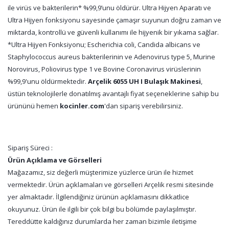
ile virüs ve bakterilerin* %99,9’unu öldürür. Ultra Hijyen Aparatı ve
Ultra Hijyen fonksiyonu sayesinde çamaşır suyunun doğru zaman ve
miktarda, kontrollü ve güvenli kullanımı ile hijyenik bir yıkama sağlar.
*Ultra Hijyen Fonksiyonu; Escherichia coli, Candida albicans ve
Staphylococcus aureus bakterilerinin ve Adenovirus type 5, Murine
Norovirus, Poliovirus type 1 ve Bovine Coronavirus virüslerinin
%99,9'unu öldürmektedir.
Arçelik 6055 UH I Bulaşık Makinesi
,
üstün teknolojilerle donatılmış avantajlı fiyat seçeneklerine sahip bu
ürününü hemen
kocinler.com
'dan sipariş verebilirsiniz.
Sipariş Süreci :
Ürün Açıklama ve Görselleri
Mağazamız, siz değerli müşterimize yüzlerce ürün ile hizmet
vermektedir. Ürün açıklamaları ve görselleri Arçelik resmi sitesinde
yer almaktadır. İlgilendiğiniz ürünün açıklamasını dikkatlice
okuyunuz. Ürün ile ilgili bir çok bilgi bu bölümde paylaşılmıştır.
Tereddütte kaldığınız durumlarda her zaman bizimle iletişime