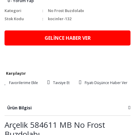
0 - Yorum Yap
Kategori
No Frost Buzdolabı
Stok Kodu
kocinler-132
GELİNCE HABER VER
Karşılaştır
Tavsiye Et
Fiyatı Düşünce Haber Ver
Ürün Bilgisi
Arçelik 584611 MB No Frost
Buzdolabı