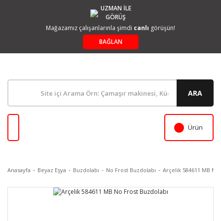
UZMAN İLE
GÖRÜŞ
Mağazamız çalışanlarınla şimdi
canlı
görüşün!
BAĞLAN
ARA
Ürün
Anasayfa
Beyaz Eşya
Buzdolabı
No Frost Buzdolabı
Arçelik 584611 MB No 