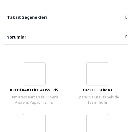
Taksit Seçenekleri
Yorumlar
Bu ürüne ilk yorumu siz yapın!
Yorum Yaz
KREDİ KARTI İLE ALIŞVERİŞ
HIZLI TESLİMAT
Tüm Kredi Kartları ile Güvenli
Siparişiniz En Hızlı Şekilde
Alışveriş Yapabilirsiniz.
Teslim Edilir.