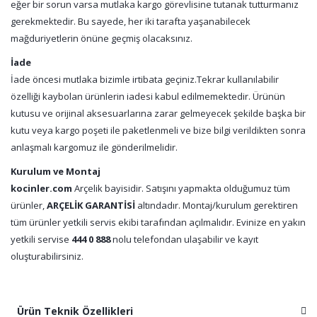
eğer bir sorun varsa mutlaka kargo görevlisine tutanak tutturmanız
gerekmektedir. Bu sayede, her iki tarafta yaşanabilecek
mağduriyetlerin önüne geçmiş olacaksınız.
İade
İade öncesi mutlaka bizimle irtibata geçiniz.Tekrar kullanılabilir
özelliği kaybolan ürünlerin iadesi kabul edilmemektedir. Ürünün
kutusu ve orijinal aksesuarlarına zarar gelmeyecek şekilde başka bir
kutu veya kargo poşeti ile paketlenmeli ve bize bilgi verildikten sonra
anlaşmalı kargomuz ile gönderilmelidir.
Kurulum ve Montaj
kocinler.com
Arçelik bayisidir. Satışını yapmakta olduğumuz tüm
ürünler,
ARÇELİK GARANTİSİ
altındadır. Montaj/kurulum gerektiren
tüm ürünler yetkili servis ekibi tarafından açılmalıdır. Evinize en yakın
yetkili servise
444 0 888
nolu telefondan ulaşabilir ve kayıt
oluşturabilirsiniz.
Ürün Teknik Özellikleri