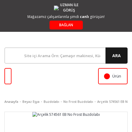
UZMAN İLE
GÖRÜŞ
Mağazamız çalışanlarınla şimdi
canlı
görüşün!
BAĞLAN
ARA
Ürün
Anasayfa
Beyaz Eşya
Buzdolabı
No Frost Buzdolabı
Arçelik 574561 EB No 