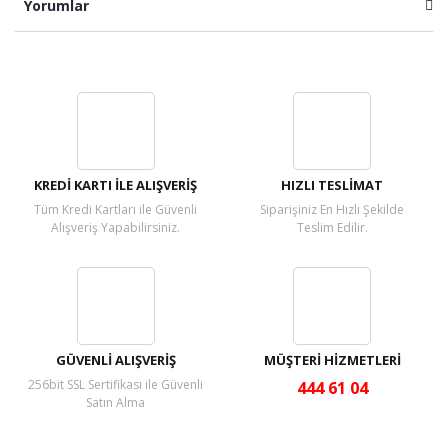
Yorumlar
Bu ürüne ilk yorumu siz yapın!
Yorum Yaz
KREDİ KARTI İLE ALIŞVERİŞ
HIZLI TESLİMAT
Tüm Kredi Kartları ile Güvenli
Siparişiniz En Hızlı Şekilde
Alışveriş Yapabilirsiniz.
Teslim Edilir.
GÜVENLİ ALIŞVERİŞ
MÜŞTERİ HİZMETLERİ
256bit SSL Sertifikası ile Güvenli
444 61 04
Satın Alma