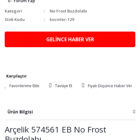
0 - Yorum Yap
Kategori
No Frost Buzdolabı
Stok Kodu
kocinler-129
GELİNCE HABER VER
Karşılaştır
Tavsiye Et
Fiyatı Düşünce Haber Ver
Ürün Bilgisi
Arçelik 574561 EB No Frost
Buzdolabı