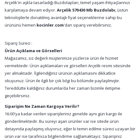
Arçelik'in aşkla tasarladığı Buzdolapları, temel yaşam ihtiyaçlarınızı
karşılamaya devam ediyor.
Arçelik 570430 Mb Buzdolabı
, üstün
teknolojilerle donatılmış avantajlı fiyat seçeneklerine sahip bu
ürününü hemen
kocinler.com
'dan sipariş verebilirsiniz.
Sipariş Süreci :
Ürün Açıklama ve Görselleri
Mağazamız, siz değerli müşterimize yüzlerce ürün ile hizmet
vermektedir. Ürün açıklamaları ve görselleri Arçelik resmi sitesinde
yer almaktadır. İlgilendiğiniz ürünün açıklamasını dikkatlice
okuyunuz. Ürün ile ilgili bir çok bilgi bu bölümde paylaşılmıştır.
Tereddütte kaldığınız durumlarda her zaman bizimle iletişime
geçebilirsiniz.
Siparişim Ne Zaman Kargoya Verilir?
16:00'ya kadar verilen siparişleriniz genelde aynı gün kargo ile
gönderilmektedir. Bu süreyi aşan ürünler var ise sitede ürün
detayında paylaşmış oluyoruz, eğer ki temin edilme süreci uzayan bir
ürün var ise tarafınıza bilgilendirme sağlamaktayız. Siparişiniz