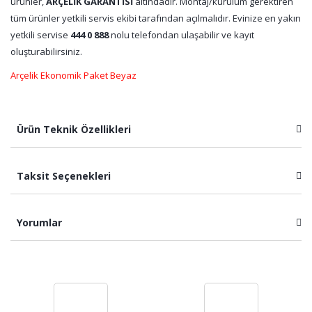
ürünler,
ARÇELİK GARANTİSİ
altındadır. Montaj/kurulum gerektiren
tüm ürünler yetkili servis ekibi tarafından açılmalıdır. Evinize en yakın
yetkili servise
444 0 888
nolu telefondan ulaşabilir ve kayıt
oluşturabilirsiniz.
Arçelik Ekonomik Paket Beyaz
Ürün Teknik Özellikleri
Taksit Seçenekleri
Yorumlar
Bu ürüne ilk yorumu siz yapın!