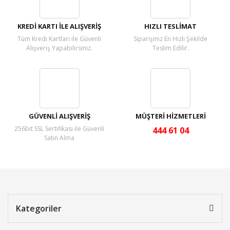
Yorum Yaz
KREDİ KARTI İLE ALIŞVERİŞ
HIZLI TESLİMAT
Tüm Kredi Kartları ile Güvenli
Siparişiniz En Hızlı Şekilde
Alışveriş Yapabilirsiniz.
Teslim Edilir.
GÜVENLİ ALIŞVERİŞ
MÜŞTERİ HİZMETLERİ
256bit SSL Sertifikası ile Güvenli
444 61 04
Satın Alma
Kategoriler