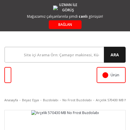
UZMAN İLE
GÖRÜŞ
Mağazamız çalışanlarınla şimdi
canlı
görüşün!
BAĞLAN
ARA
Ürün
Anasayfa
Beyaz Eşya
Buzdolabı
No Frost Buzdolabı
Arçelik 570430 MB No 