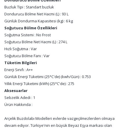
Dondurucu Bölme Özellikleri
Buzluk Tipi : Standart buzluk
Dondurucu Bölme Net Hacmi (L) : 93 L
Günlük Dondurma Kapasitesi (kg) : 6 kg
Soğutucu Bölme Özellikleri
Soğutma Sistemi : No Frost
Soğutucu Bölme Net Hacmi (L) : 274 L
Hızlı Soğutma : Var
Soğutucu Bölme Fanı : Var
Tüketim Bilgileri
Enerji Sınıfı : A++
Günlük Enerji Tüketimi (25°C'de) (kwh/Gün) : 0.753
Yıllık Enerji Tüketimi (kWh) (25°C'de) : 275
Aksesuarlar
Sebzelik Adedi : 1
Ürün Hakkında :
Arçelik Buzdolabı Modelleri evlerde vazgeçilmezlerden olmaya
devam ediyor. Türkiye'nin en büyük Beyaz Eşya markası olan