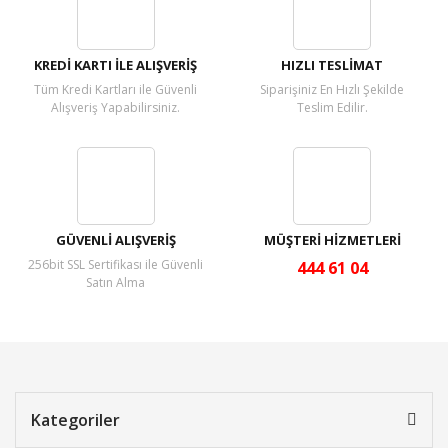
Yorum Yaz
KREDİ KARTI İLE ALIŞVERİŞ
HIZLI TESLİMAT
Tüm Kredi Kartları ile Güvenli
Siparişiniz En Hızlı Şekilde
Alışveriş Yapabilirsiniz.
Teslim Edilir.
GÜVENLİ ALIŞVERİŞ
MÜŞTERİ HİZMETLERİ
256bit SSL Sertifikası ile Güvenli
444 61 04
Satın Alma
Kategoriler