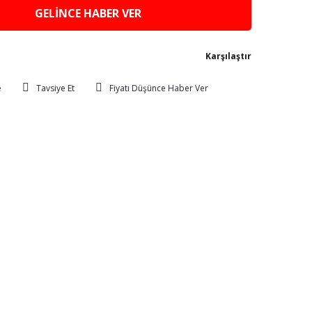
GELİNCE HABER VER
Karşılaştır
Tavsiye Et
Fiyatı Düşünce Haber Ver