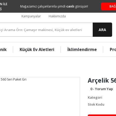
N İLE
Mağazamız çalışanlarınla şimdi
canlı
görüşün!
BAĞ
Ş
Kampanyalar
Hakkımızda
ARA
onik
Küçük Ev Aletleri
İklimlendirme
Pr
Arçelik 5
0 - Yorum Yap
Kategori
Stok Kodu