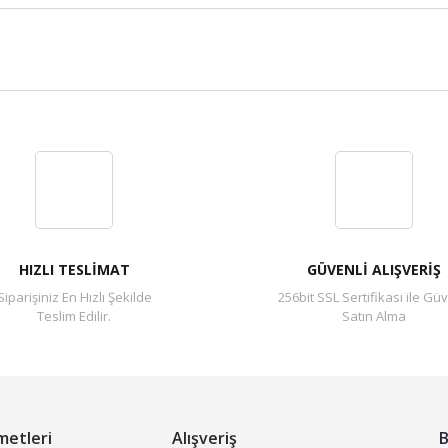
Bu ürüne ilk yorumu siz yapın!
Yorum Yaz
HIZLI TESLİMAT
GÜVENLİ ALIŞVERİŞ
Siparişiniz En Hızlı Şekilde
256bit SSL Sertifikası ile Güv
Teslim Edilir.
Satın Alma
metleri
Alışveriş
B