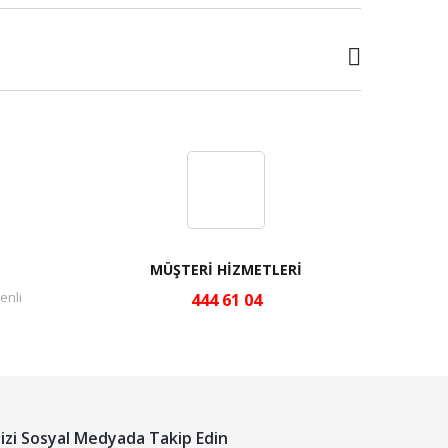
MÜŞTERİ HİZMETLERİ
enli
444 61 04
izi Sosyal Medyada Takip Edin