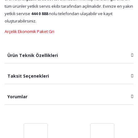
tüm ürünler yetkili servis ekibi tarafından açılmalıdır. Evinize en yakın
yetkili servise
444 0 888
nolu telefondan ulaşabilir ve kayıt
oluşturabilirsiniz.
Arçelik Ekonomik Paket Gri
Ürün Teknik Özellikleri
Taksit Seçenekleri
Yorumlar
Bu ürüne ilk yorumu siz yapın!
Yorum Yaz