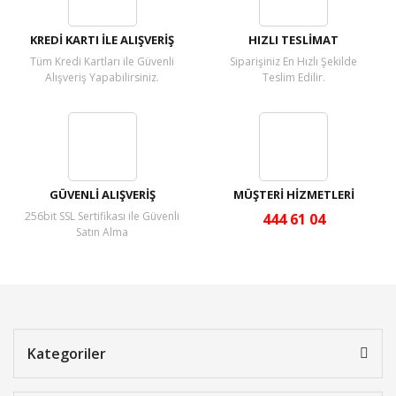
KREDİ KARTI İLE ALIŞVERİŞ
HIZLI TESLİMAT
Tüm Kredi Kartları ile Güvenli
Siparişiniz En Hızlı Şekilde
Alışveriş Yapabilirsiniz.
Teslim Edilir.
GÜVENLİ ALIŞVERİŞ
MÜŞTERİ HİZMETLERİ
256bit SSL Sertifikası ile Güvenli
444 61 04
Satın Alma
Kategoriler