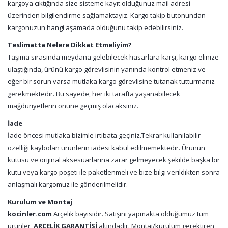
kargoya çıktığında size sisteme kayıt olduğunuz mail adresi
üzerinden bilgilendirme sağlamaktayız. Kargo takip butonundan
kargonuzun hangi aşamada olduğunu takip edebilirsiniz.
Teslimatta Nelere Dikkat Etmeliyim?
Taşıma sırasında meydana gelebilecek hasarlara karşı, kargo elinize
ulaştığında, ürünü kargo görevlisinin yanında kontrol etmeniz ve
eğer bir sorun varsa mutlaka kargo görevlisine tutanak tutturmanız
gerekmektedir. Bu sayede, her iki tarafta yaşanabilecek
mağduriyetlerin önüne geçmiş olacaksınız.
İade
İade öncesi mutlaka bizimle irtibata geçiniz.Tekrar kullanılabilir
özelliği kaybolan ürünlerin iadesi kabul edilmemektedir. Ürünün
kutusu ve orijinal aksesuarlarına zarar gelmeyecek şekilde başka bir
kutu veya kargo poşeti ile paketlenmeli ve bize bilgi verildikten sonra
anlaşmalı kargomuz ile gönderilmelidir.
Kurulum ve Montaj
kocinler.com
Arçelik bayisidir. Satışını yapmakta olduğumuz tüm
ürünler,
ARÇELİK GARANTİSİ
altındadır. Montaj/kurulum gerektiren