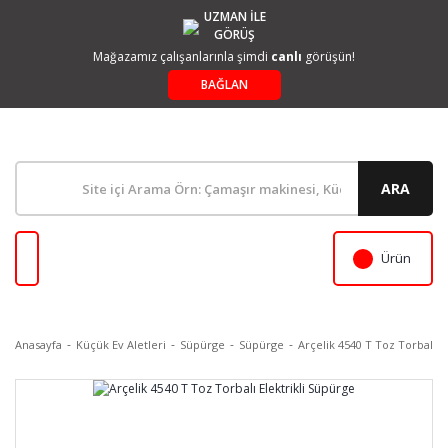
UZMAN İLE
GÖRÜŞ
Mağazamız çalışanlarınla şimdi
canlı
görüşün!
BAĞLAN
ARA
Ürün
Anasayfa
Küçük Ev Aletleri
Süpürge
Süpürge
Arçelik 4540 T Toz Torbalı E