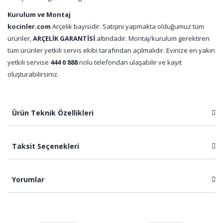
Kurulum ve Montaj
kocinler.com
Arçelik bayisidir. Satışını yapmakta olduğumuz tüm
ürünler,
ARÇELİK GARANTİSİ
altındadır. Montaj/kurulum gerektiren
tüm ürünler yetkili servis ekibi tarafından açılmalıdır. Evinize en yakın
yetkili servise
444 0 888
nolu telefondan ulaşabilir ve kayıt
oluşturabilirsiniz.
Ürün Teknik Özellikleri
Taksit Seçenekleri
Yorumlar
Bu ürüne ilk yorumu siz yapın!