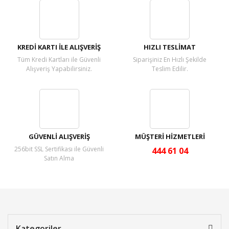
Yorum Yaz
KREDİ KARTI İLE ALIŞVERİŞ
HIZLI TESLİMAT
Tüm Kredi Kartları ile Güvenli
Siparişiniz En Hızlı Şekilde
Alışveriş Yapabilirsiniz.
Teslim Edilir.
GÜVENLİ ALIŞVERİŞ
MÜŞTERİ HİZMETLERİ
256bit SSL Sertifikası ile Güvenli
444 61 04
Satın Alma
Kategoriler