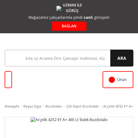
UZMAN İLE
GÖRÜŞ
Mağazamız çalışanlarınla şimdi
canlı
görüşün!
BAĞLAN
ARA
Ürün
Anasayfa
Beyaz Eşya
Buzdolabı
Çift Kapılı Buzdolabı
Arçelik 4252 EY A+ 46