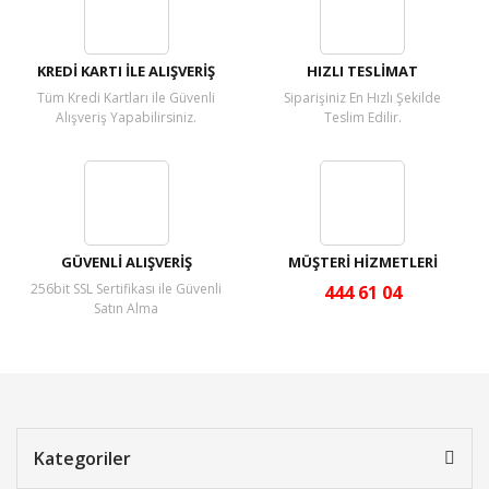
Yorum Yaz
KREDİ KARTI İLE ALIŞVERİŞ
HIZLI TESLİMAT
Tüm Kredi Kartları ile Güvenli
Siparişiniz En Hızlı Şekilde
Alışveriş Yapabilirsiniz.
Teslim Edilir.
GÜVENLİ ALIŞVERİŞ
MÜŞTERİ HİZMETLERİ
256bit SSL Sertifikası ile Güvenli
444 61 04
Satın Alma
Kategoriler