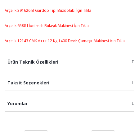
Arçelik 391626 EI Gardop Tipi Buzdolabı İçin Tıkla
Arçelik 6588 I İonfresh Bulaşık Makinesi İçin Tıkla
Arçelik 12143 CMK A+++ 12 Kg 1400 Devir Çamaşır Makinesi İçin Tıkla
Ürün Teknik Özellikleri
Taksit Seçenekleri
Yorumlar
Bu ürüne ilk yorumu siz yapın!