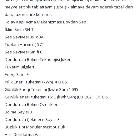
meyveler tıpkı tabiattaymış gibi ışık almaya devam ederek tazelikleri
daha uzun süre korunur.
Kolay Kapı Açma Mekanizması Boydan Sap
İklim Sınıfı SN-T
Ses Seviyesi 39 dBA
Toplam Hacim (L) 572 L
Ses Seviyesi Sınıfı C
Dondurucu Bölme Teknolojisi Joker
Tüketim Bilgileri
Enerji Sınıfı F
Yıllık Enerji Tüketimi (kWh) 413.86
Günlük Enerji Tüketimi (kwh/Gün) 1.095
Günlük enerji tüketimi 16°C (kWh/24h) (EU_2021_EP) 0.6
Dondurucu Bölme Özellikleri
Bölme Sayısı 3
Dondurucu Çekmece Sayısı 3
Buzluk Tipi Modüler twist buzluk
Hızlı Dondurma Var