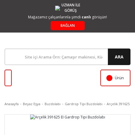
UZMAN İLE
GÖRÜŞ
Mağazamız çalışanlarınla şimdi
canlı
görüşün!
BAĞLAN
ARA
Ürün
Anasayfa
Beyaz Eşya
Buzdolabı
Gardrop Tipi Buzdolabı
Arçelik 391625 EI