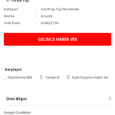
0 - Yorum Yap
Kategori
Gardrop Tipi Buzdolabı
Marka
Arçelik
Stok Kodu
ACNQZ138
GELİNCE HABER VER
Karşılaştır
Tavsiye Et
Fiyatı Düşünce Haber Ver
Ürün Bilgisi
Detaylı Özellikleri