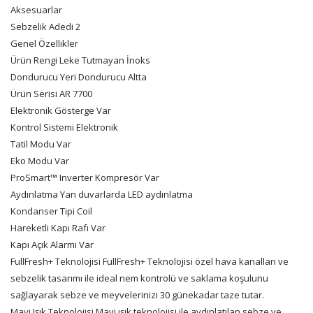
Aksesuarlar
Sebzelik Adedi 2
Genel Özellikler
Ürün Rengi Leke Tutmayan İnoks
Dondurucu Yeri Dondurucu Altta
Ürün Serisi AR 7700
Elektronik Gösterge Var
Kontrol Sistemi Elektronik
Tatil Modu Var
Eko Modu Var
ProSmart™ Inverter Kompresör Var
Aydınlatma Yan duvarlarda LED aydınlatma
Kondanser Tipi Coil
Hareketli Kapı Rafı Var
Kapı Açık Alarmı Var
FullFresh+ Teknolojisi FullFresh+ Teknolojisi özel hava kanalları ve
sebzelik tasarımı ile ideal nem kontrolü ve saklama koşulunu
sağlayarak sebze ve meyvelerinizi 30 günekadar taze tutar.
Mavi Işık Teknolojisi Mavi ışık teknolojisi ile aydınlatılan sebze ve