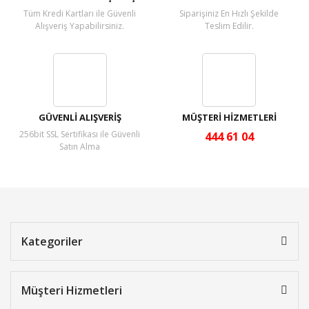
Tüm Kredi Kartları ile Güvenli
Siparişiniz En Hızlı Şekilde
Alışveriş Yapabilirsiniz.
Teslim Edilir.
GÜVENLİ ALIŞVERİŞ
MÜŞTERİ HİZMETLERİ
256bit SSL Sertifikası ile Güvenli
444 61 04
Satın Alma
Kategoriler
Müşteri Hizmetleri