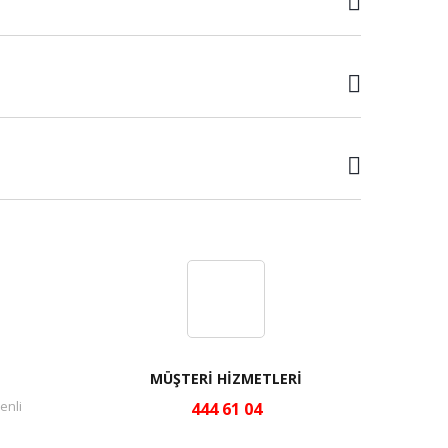
MÜŞTERİ HİZMETLERİ
enli
444 61 04