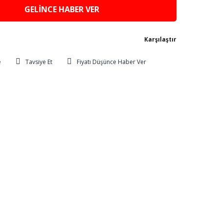
GELİNCE HABER VER
Karşılaştır
Tavsiye Et
Fiyatı Düşünce Haber Ver