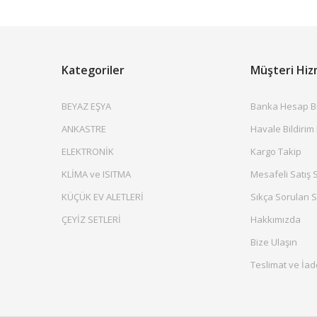
Kategoriler
Müşteri Hiz
BEYAZ EŞYA
Banka Hesap Bil
ANKASTRE
Havale Bildirim
ELEKTRONİK
Kargo Takip
KLİMA ve ISITMA
Mesafeli Satış 
KÜÇÜK EV ALETLERİ
Sıkça Sorulan S
ÇEYİZ SETLERİ
Hakkımızda
Bize Ulaşın
Teslimat ve İad