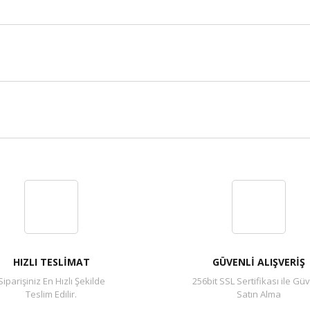
Bu ürüne ilk yorumu siz yapın!
Yorum Yaz
HIZLI TESLİMAT
GÜVENLİ ALIŞVERİŞ
Siparişiniz En Hızlı Şekilde
256bit SSL Sertifikası ile Güv
Teslim Edilir.
Satın Alma