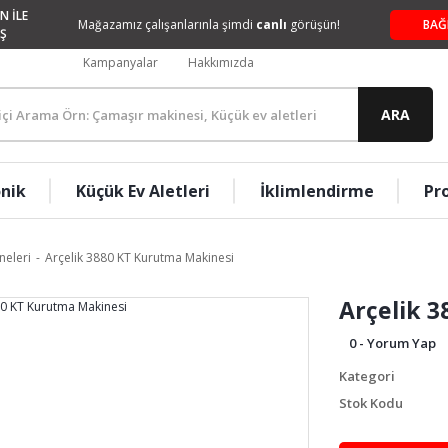
N İLE
Mağazamız çalışanlarınla şimdi
canlı
görüşün!
BAĞ
Ş
Kampanyalar
Hakkımızda
ARA
onik
Küçük Ev Aletleri
İklimlendirme
Pr
neleri
Arçelik 3880 KT Kurutma Makinesi
Arçelik 
0 - Yorum Yap
Kategori
Stok Kodu