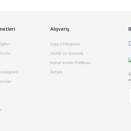
metleri
Alışveriş
B
gileri
Satış Sözleşmesi
 Formu
Gizlilik ve Güvenlik
Kişisel Veriler Politikası
Sözleşmesi
İletişim
S
o
orular
e