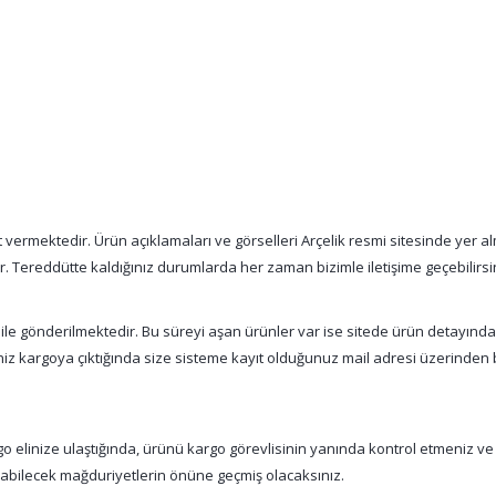
vermektedir. Ürün açıklamaları ve görselleri Arçelik resmi sitesinde yer alm
tır. Tereddütte kaldığınız durumlarda her zaman bizimle iletişime geçebilirsi
 ile gönderilmektedir. Bu süreyi aşan ürünler var ise sitede ürün detayınd
şiniz kargoya çıktığında size sisteme kayıt olduğunuz mail adresi üzerinde
 elinize ulaştığında, ürünü kargo görevlisinin yanında kontrol etmeniz ve
nabilecek mağduriyetlerin önüne geçmiş olacaksınız.