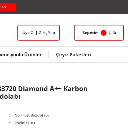
LAN
Üye Ol | Giriş Yap
Sepetim
Ürün
omosyonlu Ürünler
Çeyiz Paketleri
283720 Diamond A++ Karbon
dolabı
No Frost Buzdolabı
kocinler-83