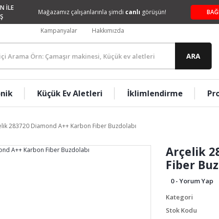
N İLE
Mağazamız çalışanlarınla şimdi
canlı
görüşün!
BAĞ
Ş
Kampanyalar
Hakkımızda
ARA
onik
Küçük Ev Aletleri
İklimlendirme
Pr
elik 283720 Diamond A++ Karbon Fiber Buzdolabı
Arçelik 
Fiber Buz
0 - Yorum Yap
Kategori
Stok Kodu