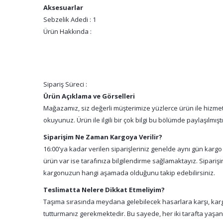
Aksesuarlar
Sebzelik Adedi : 1
Ürün Hakkında :
Sipariş Süreci :
Ürün Açıklama ve Görselleri
Mağazamız, siz değerli müşterimize yüzlerce ürün ile hizmet 
okuyunuz. Ürün ile ilgili bir çok bilgi bu bölümde paylaşılmış
Siparişim Ne Zaman Kargoya Verilir?
16:00'ya kadar verilen siparişleriniz genelde aynı gün kargo
ürün var ise tarafınıza bilgilendirme sağlamaktayız. Sipari
kargonuzun hangi aşamada olduğunu takip edebilirsiniz.
Teslimatta Nelere Dikkat Etmeliyim?
Taşıma sırasında meydana gelebilecek hasarlara karşı, kargo
tutturmanız gerekmektedir. Bu sayede, her iki tarafta yaşa