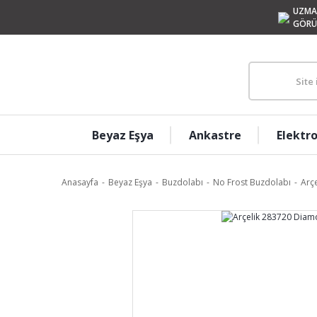
UZMA
GÖRÜ
Beyaz Eşya
Ankastre
Elektr
Anasayfa
Beyaz Eşya
Buzdolabı
No Frost Buzdolabı
Arç