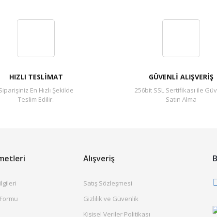
Bu ürüne ilk yorumu siz yapın!
Yorum Yaz
HIZLI TESLİMAT
GÜVENLİ ALIŞVERİŞ
Siparişiniz En Hızlı Şekilde
256bit SSL Sertifikası ile Güv
Teslim Edilir.
Satın Alma
metleri
Alışveriş
B
gileri
Satış Sözleşmesi
 Formu
Gizlilik ve Güvenlik
Kişisel Veriler Politikası