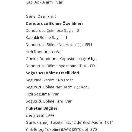
Kapı Açık Alarmı : Var
Genel Özellikler :
Dondurucu Bölme Özellikleri
Dondurucu Çekmece Sayısı : 2
Kapaklı Bölme Sayısı : 1
Dondurucu Bölme Net Hacmi (L) : 155 L
Hızlı Dondurma : Var
Günlük Dondurma Kapasitesi (kg) : 6 kg
Dondurucu Bölme Aydınlatma Tipi : LED
Soğutucu Bölme Özellikleri
Soğutma Sistemi : No Frost
Soğutucu Bölme Net Hacmi (L) : 422 L
Hızlı Soğutma : Var
Soğutucu Bölme Fanı : Var
Tüketim Bilgileri
Enerji Sınıfı : A++
Günlük Enerji Tüketimi (25°C'de) (kwh/Gün) : 1.014
Yıllık Enerji Tüketimi (kWh) (25°C'de) : 370