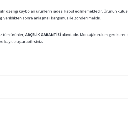
abilir özelliği kaybolan ürünlerin iadesi kabul edilmemektedir. Ürünün kutu
gi verildikten sonra anlaşmalı kargomuz ile gönderilmelidir.
z tüm ürünler,
ARÇELİK GARANTİSİ
altındadır. Montaj/kurulum gerektiren tü
e kayıt oluşturabilirsiniz.