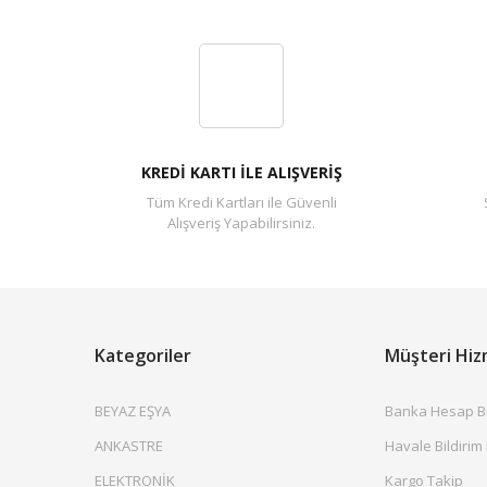
KREDİ KARTI İLE ALIŞVERİŞ
Tüm Kredi Kartları ile Güvenli
Alışveriş Yapabilirsiniz.
Kategoriler
Müşteri Hiz
BEYAZ EŞYA
Banka Hesap Bil
ANKASTRE
Havale Bildirim
ELEKTRONİK
Kargo Takip