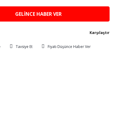
GELİNCE HABER VER
Karşılaştır
Tavsiye Et
Fiyatı Düşünce Haber Ver