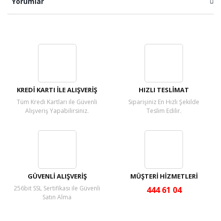
Yorumlar
Bu ürüne ilk yorumu siz yapın!
Yorum Yaz
KREDİ KARTI İLE ALIŞVERİŞ
HIZLI TESLİMAT
Tüm Kredi Kartları ile Güvenli
Siparişiniz En Hızlı Şekilde
Alışveriş Yapabilirsiniz.
Teslim Edilir.
GÜVENLİ ALIŞVERİŞ
MÜŞTERİ HİZMETLERİ
256bit SSL Sertifikası ile Güvenli
444 61 04
Satın Alma