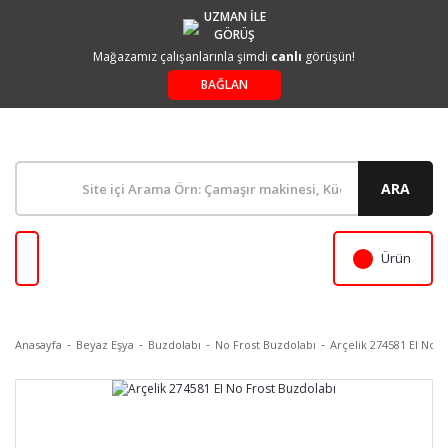
UZMAN İLE
GÖRÜŞ
Mağazamız çalışanlarınla şimdi
canlı
görüşün!
BAĞLAN
ARA
Ürün
Anasayfa
Beyaz Eşya
Buzdolabı
No Frost Buzdolabı
Arçelik 274581 EI No F