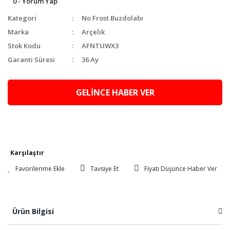
0 - Yorum Yap
Kategori
No Frost Buzdolabı
Marka
Arçelik
Stok Kodu
AFNTUWX3
Garanti Süresi
36 Ay
GELİNCE HABER VER
Karşılaştır
Tavsiye Et
Fiyatı Düşünce Haber Ver
Ürün Bilgisi