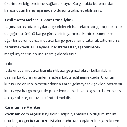
üzerinden bilgilendirme sağlamaktayız. Kargo takip butonundan
kargonuzun hangi aşamada olduğunu takip edebilirsiniz.
Teslimatta Nelere Dikkat Etmeliyim?
Taşıma sırasında meydana gelebilecek hasarlara karşı, kargo elinize
ulaştığında, ürünü kargo görevlisinin yanında kontrol etmeniz ve
eğer bir sorun varsa mutlaka kargo görevlisine tutanak tutturmanız
gerekmektedir. Bu sayede, her iki tarafta yaşanabilecek
mağduriyetlerin önüne geçmiş olacaksınız.
İade
İade öncesi mutlaka bizimle irtibata geçiniz.Tekrar kullanılabilir
özelliği kaybolan ürünlerin iadesi kabul edilmemektedir. Ürünün
kutusu ve orijinal aksesuarlarına zarar gelmeyecek şekilde başka bir
kutu veya kargo poşeti ile paketlenmeli ve bize bilgi verildikten sonra
anlaşmalı kargomuz ile gönderilmelidir.
Kurulum ve Montaj
kocinler.com
Arçelik bayisidir. Satışını yapmakta olduğumuz tüm
ürünler,
ARÇELİK GARANTİSİ
altındadır. Montaj/kurulum gerektiren