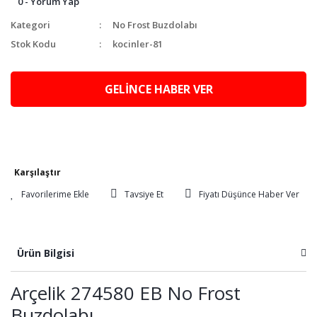
0 - Yorum Yap
Kategori
No Frost Buzdolabı
Stok Kodu
kocinler-81
GELİNCE HABER VER
Karşılaştır
Tavsiye Et
Fiyatı Düşünce Haber Ver
Ürün Bilgisi
Arçelik 274580 EB No Frost
Buzdolabı