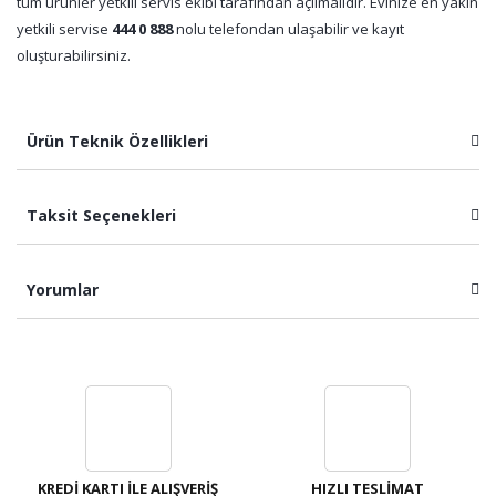
tüm ürünler yetkili servis ekibi tarafından açılmalıdır. Evinize en yakın
yetkili servise
444 0 888
nolu telefondan ulaşabilir ve kayıt
oluşturabilirsiniz.
Ürün Teknik Özellikleri
Taksit Seçenekleri
Yorumlar
Bu ürüne ilk yorumu siz yapın!
Yorum Yaz
KREDİ KARTI İLE ALIŞVERİŞ
HIZLI TESLİMAT