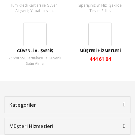
Tüm Kredi Kartları ile Güvenli
Siparişiniz En Hızlı Şekilde
Alışveriş Yapabilirsiniz.
Teslim Edilir.
GÜVENLİ ALIŞVERİŞ
MÜŞTERİ HİZMETLERİ
256bit SSL Sertifikası ile Güvenli
444 61 04
Satın Alma
Kategoriler
Müşteri Hizmetleri