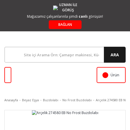
UZMAN İLE
GÖRÜŞ
Mağazamız çalışanlarınla şimdi
canlı
görüşün!
BAĞLAN
ARA
Ürün
Anasayfa
Beyaz Eşya
Buzdolabı
No Frost Buzdolabı
Arçelik 274580 EB No 