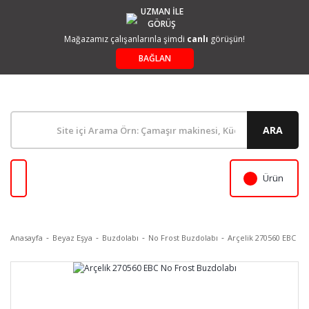
UZMAN İLE
GÖRÜŞ
Mağazamız çalışanlarınla şimdi
canlı
görüşün!
BAĞLAN
ARA
Ürün
Anasayfa
Beyaz Eşya
Buzdolabı
No Frost Buzdolabı
Arçelik 270560 EBC No