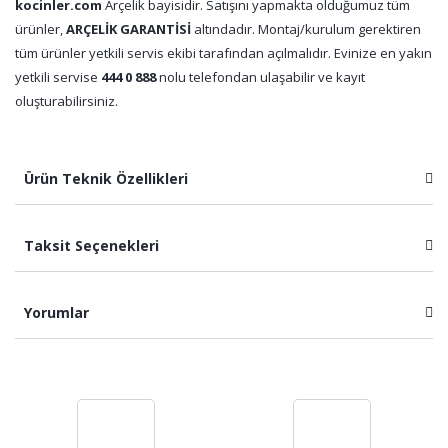
kocinler.com
Arçelik bayisidir. Satışını yapmakta olduğumuz tüm
ürünler,
ARÇELİK GARANTİSİ
altındadır. Montaj/kurulum gerektiren
tüm ürünler yetkili servis ekibi tarafından açılmalıdır. Evinize en yakın
yetkili servise
444 0 888
nolu telefondan ulaşabilir ve kayıt
oluşturabilirsiniz.
Ürün Teknik Özellikleri
Taksit Seçenekleri
Yorumlar
Bu ürüne ilk yorumu siz yapın!
Yorum Yaz