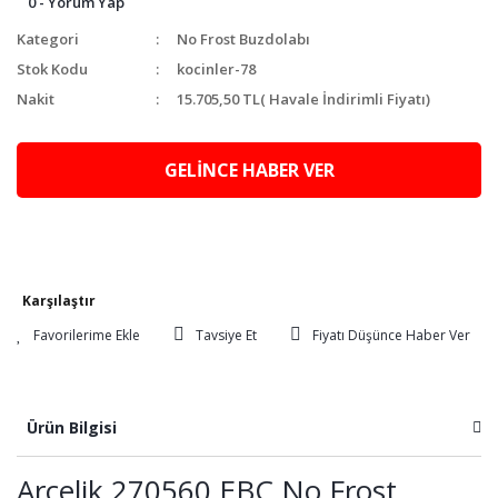
0 - Yorum Yap
Kategori
No Frost Buzdolabı
Stok Kodu
kocinler-78
Nakit
15.705,50 TL
( Havale İndirimli Fiyatı)
GELİNCE HABER VER
Karşılaştır
Tavsiye Et
Fiyatı Düşünce Haber Ver
Ürün Bilgisi
Arçelik 270560 EBC No Frost