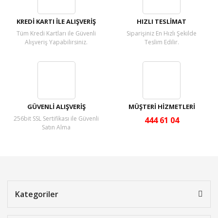
KREDİ KARTI İLE ALIŞVERİŞ
HIZLI TESLİMAT
Tüm Kredi Kartları ile Güvenli
Siparişiniz En Hızlı Şekilde
Alışveriş Yapabilirsiniz.
Teslim Edilir.
GÜVENLİ ALIŞVERİŞ
MÜŞTERİ HİZMETLERİ
256bit SSL Sertifikası ile Güvenli
444 61 04
Satın Alma
Kategoriler