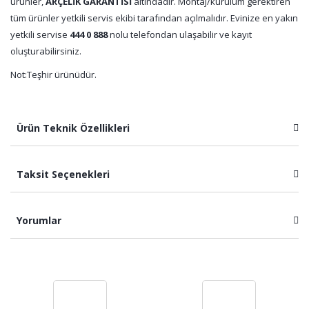
ürünler,
ARÇELİK GARANTİSİ
altındadır. Montaj/kurulum gerektiren
tüm ürünler yetkili servis ekibi tarafından açılmalıdır. Evinize en yakın
yetkili servise
444 0 888
nolu telefondan ulaşabilir ve kayıt
oluşturabilirsiniz.
Not:Teşhir ürünüdür.
Ürün Teknik Özellikleri
Taksit Seçenekleri
Yorumlar
Bu ürüne ilk yorumu siz yapın!