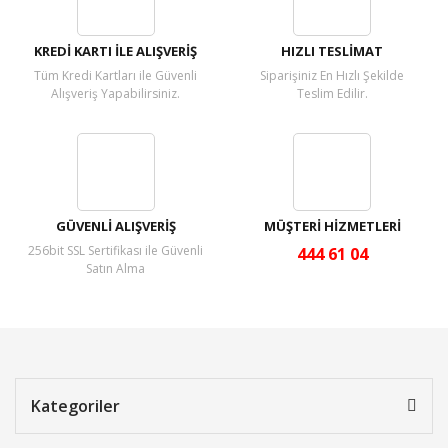
Yorum Yaz
KREDİ KARTI İLE ALIŞVERİŞ
HIZLI TESLİMAT
Tüm Kredi Kartları ile Güvenli
Siparişiniz En Hızlı Şekilde
Alışveriş Yapabilirsiniz.
Teslim Edilir.
GÜVENLİ ALIŞVERİŞ
MÜŞTERİ HİZMETLERİ
256bit SSL Sertifikası ile Güvenli
444 61 04
Satın Alma
Kategoriler