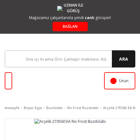
UZMAN İLE
GÖRÜŞ
Mağazamız çalışanlarınla şimdi
canlı
görüşün!
BAĞLAN
ARA
Ürün
Anasayfa
Beyaz Eşya
Buzdolabı
No Frost Buzdolabı
Arçelik 270560 EA No 