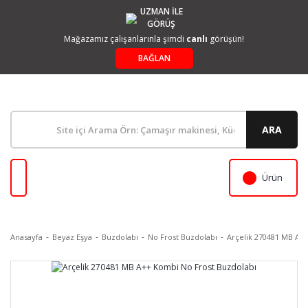
UZMAN İLE
GÖRÜŞ
Mağazamız çalışanlarınla şimdi
canlı
görüşün!
BAĞLAN
ARA
Ürün
Anasayfa
Beyaz Eşya
Buzdolabı
No Frost Buzdolabı
Arçelik 270481 MB A+