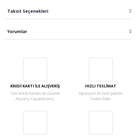
Taksit Seçenekleri
Yorumlar
Bu ürüne ilk yorumu siz yapın!
Yorum Yaz
KREDİ KARTI İLE ALIŞVERİŞ
HIZLI TESLİMAT
Tüm Kredi Kartları ile Güvenli
Siparişiniz En Hızlı Şekilde
Alışveriş Yapabilirsiniz.
Teslim Edilir.