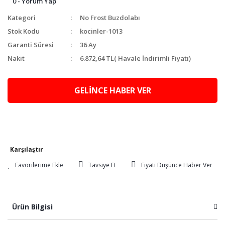
0 - Yorum Yap
Kategori
No Frost Buzdolabı
Stok Kodu
kocinler-1013
Garanti Süresi
36 Ay
Nakit
6.872,64 TL
( Havale İndirimli Fiyatı)
GELİNCE HABER VER
Karşılaştır
Tavsiye Et
Fiyatı Düşünce Haber Ver
Ürün Bilgisi