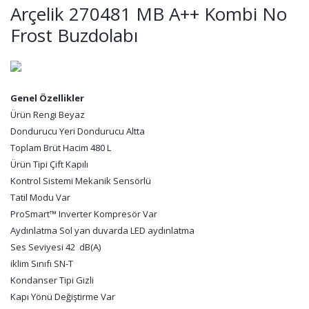
Arçelik 270481 MB A++ Kombi No
Frost Buzdolabı
Genel Özellikler
Ürün Rengi Beyaz
Dondurucu Yeri Dondurucu Altta
Toplam Brüt Hacim 480 L
Ürün Tipi Çift Kapılı
Kontrol Sistemi Mekanik Sensörlü
Tatil Modu Var
ProSmart™ Inverter Kompresör Var
Aydınlatma Sol yan duvarda LED aydınlatma
Ses Seviyesi 42 dB(A)
iklim Sınıfı SN-T
Kondanser Tipi Gizli
Kapı Yönü Değiştirme Var