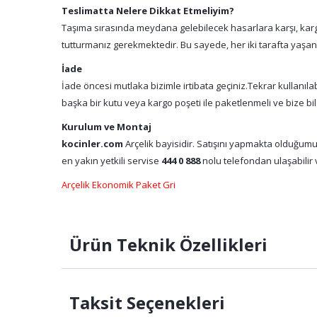
Teslimatta Nelere Dikkat Etmeliyim?
Taşıma sırasında meydana gelebilecek hasarlara karşı, kargo
tutturmanız gerekmektedir. Bu sayede, her iki tarafta yaşa
İade
İade öncesi mutlaka bizimle irtibata geçiniz.Tekrar kullanıl
başka bir kutu veya kargo poşeti ile paketlenmeli ve bize bil
Kurulum ve Montaj
kocinler.com
Arçelik bayisidir. Satışını yapmakta olduğumu
en yakın yetkili servise
444 0 888
nolu telefondan ulaşabilir v
Arçelik Ekonomik Paket Gri
Ürün Teknik Özellikleri
Taksit Seçenekleri