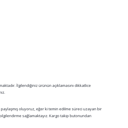
aktadır. İlgilendiğiniz ürünün açıklamasını dikkatlice
niz.
a paylaşmış oluyoruz, eğer ki temin edilme süreci uzayan bir
n bilgilendirme sağlamaktayız. Kargo takip butonundan