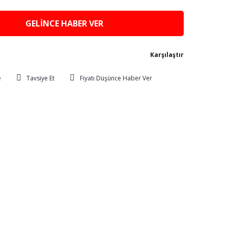
GELİNCE HABER VER
Karşılaştır
Tavsiye Et
Fiyatı Düşünce Haber Ver