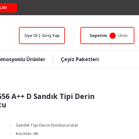
LAN
Üye Ol | Giriş Yap
Sepetim
Ürün
omosyonlu Ürünler
Çeyiz Paketleri
556 A++ D Sandık Tipi Derin
cu
Sandık Tipi Derin Dondurucular
kocinler-66