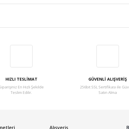
Bu ürüne ilk yorumu siz yapın!
Yorum Yaz
HIZLI TESLİMAT
GÜVENLİ ALIŞVERİŞ
Siparişiniz En Hızlı Şekilde
256bit SSL Sertifikası ile Güv
Teslim Edilir.
Satın Alma
metleri
Alışveriş
B