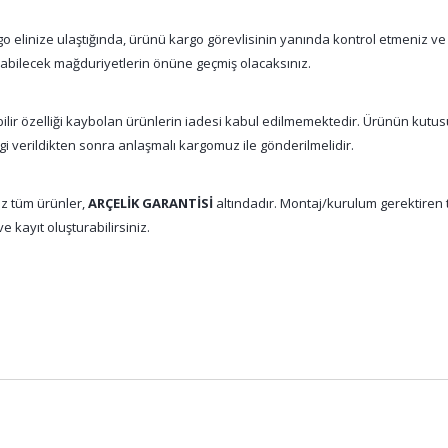
 elinize ulaştığında, ürünü kargo görevlisinin yanında kontrol etmeniz ve
nabilecek mağduriyetlerin önüne geçmiş olacaksınız.
abilir özelliği kaybolan ürünlerin iadesi kabul edilmemektedir. Ürünün kutu
gi verildikten sonra anlaşmalı kargomuz ile gönderilmelidir.
z tüm ürünler,
ARÇELİK GARANTİSİ
altındadır. Montaj/kurulum gerektiren tü
e kayıt oluşturabilirsiniz.