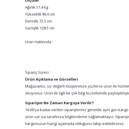
Ölçüler
Ağırlık 51.4 kg
Yükseklik 86.0 cm
Derinlik 72.5 cm
Genişlik 128.5 cm
Ürün Hakkında :
Sipariş Süreci :
Ürün Açıklama ve Görselleri
Mağazamız, siz değerli müşterimize yüzlerce ürün ile hizmet 
okuyunuz. Ürün ile ilgili bir çok bilgi bu bölümde paylaşılmış
Siparişim Ne Zaman Kargoya Verilir?
16:00'ya kadar verilen siparişleriniz genelde aynı gün kargo
ürün var ise tarafınıza bilgilendirme sağlamaktayız. Sipari
kargonuzun hangi aşamada olduğunu takip edebilirsiniz.