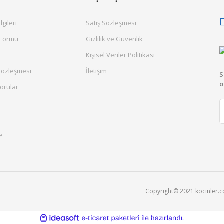
gileri
Satış Sözleşmesi
 Formu
Gizlilik ve Güvenlik
Kişisel Veriler Politikası
Sözleşmesi
İletişim
S
o
orular
e
Copyright© 2021 kocinler.com
ile
ideasoft
e-