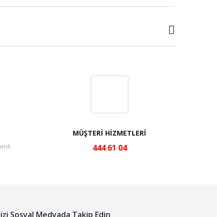
MÜŞTERİ HİZMETLERİ
enli
444 61 04
izi Sosyal Medyada Takip Edin