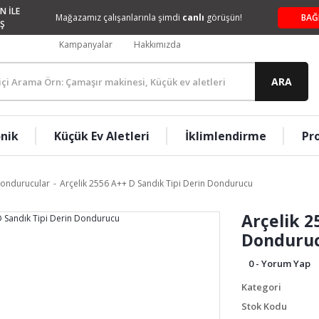
N İLE
Mağazamız çalışanlarınla şimdi
canlı
görüşün!
BAĞ
Ş
Kampanyalar
Hakkımızda
ARA
onik
Küçük Ev Aletleri
İklimlendirme
Pr
Dondurucular
Arçelik 2556 A++ D Sandık Tipi Derin Dondurucu
Arçelik 2
Donduru
0 - Yorum Yap
Kategori
Stok Kodu