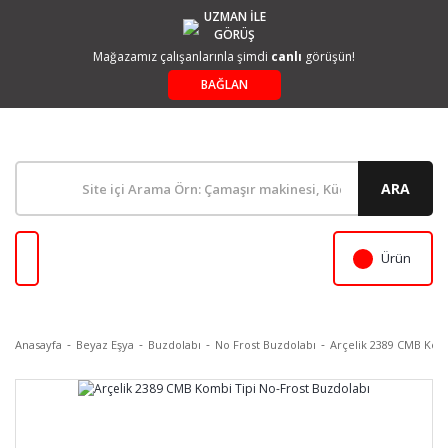
UZMAN İLE
GÖRÜŞ
Mağazamız çalışanlarınla şimdi
canlı
görüşün!
BAĞLAN
ARA
Ürün
Anasayfa
Beyaz Eşya
Buzdolabı
No Frost Buzdolabı
Arçelik 2389 CMB Komb