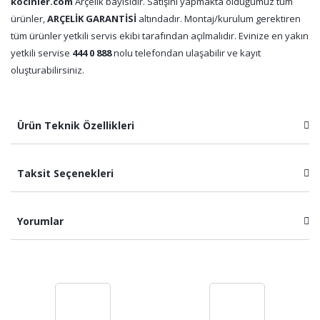
kocinler.com
Arçelik bayisidir. Satışını yapmakta olduğumuz tüm
ürünler,
ARÇELİK GARANTİSİ
altındadır. Montaj/kurulum gerektiren
tüm ürünler yetkili servis ekibi tarafından açılmalıdır. Evinize en yakın
yetkili servise
444 0 888
nolu telefondan ulaşabilir ve kayıt
oluşturabilirsiniz.
Ürün Teknik Özellikleri
Taksit Seçenekleri
Yorumlar
Bu ürüne ilk yorumu siz yapın!
Yorum Yaz