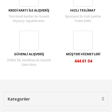
KREDİ KARTI İLE ALIŞVERİŞ
HIZLI TESLİMAT
Tüm Kredi Kartları ile Güvenli
Siparişiniz En Hızlı Şekilde
Alışveriş Yapabilirsiniz.
Teslim Edilir.
GÜVENLİ ALIŞVERİŞ
MÜŞTERİ HİZMETLERİ
256bit SSL Sertifikası ile Güvenli
444 61 04
Satın Alma
Kategoriler