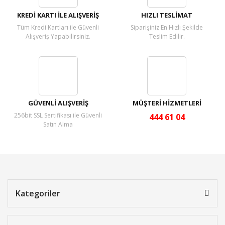
KREDİ KARTI İLE ALIŞVERİŞ
HIZLI TESLİMAT
Tüm Kredi Kartları ile Güvenli
Siparişiniz En Hızlı Şekilde
Alışveriş Yapabilirsiniz.
Teslim Edilir.
GÜVENLİ ALIŞVERİŞ
MÜŞTERİ HİZMETLERİ
256bit SSL Sertifikası ile Güvenli
444 61 04
Satın Alma
Kategoriler