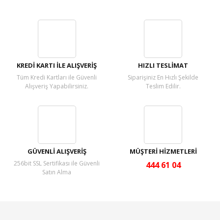
Bu ürüne ilk yorumu siz yapın!
Yorum Yaz
KREDİ KARTI İLE ALIŞVERİŞ
HIZLI TESLİMAT
Tüm Kredi Kartları ile Güvenli
Siparişiniz En Hızlı Şekilde
Alışveriş Yapabilirsiniz.
Teslim Edilir.
GÜVENLİ ALIŞVERİŞ
MÜŞTERİ HİZMETLERİ
256bit SSL Sertifikası ile Güvenli
444 61 04
Satın Alma