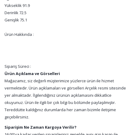
Yükseklik 91.9
Derinlik 72.5
Genişlik 75.1
Ürün Hakkında :
Sipariş Süreci :
Ürün Açıklama ve Görselleri
Mağazamız, siz değerli müşterimize yüzlerce ürün ile hizmet
vermektedir. Ürün açıklamaları ve görselleri Arçelik resmi sitesinde
yer almaktadır. İlgilendiğiniz ürünün açıklamasını dikkatlice
okuyunuz. Ürün ile ilgili bir çok bilgi bu bölümde paylaşılmıştır.
Tereddütte kaldığınız durumlarda her zaman bizimle iletişime
geçebilirsiniz.
Siparişim Ne Zaman Kargoya Verilir?
16:00'ya kadar verilen siparişleriniz genelde aynı gün kargo ile