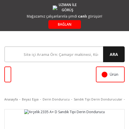
UZMAN İLE
GÖRÜŞ
Mağazamız çalışanlarınla şimdi
canlı
görüşün!
BAĞLAN
ARA
Ürün
Anasayfa
Beyaz Eşya
Derin Dondurucu
Sandık Tipi Derin Dondurucular
A