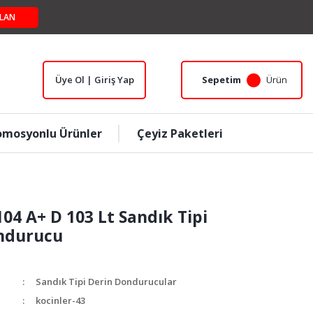
LAN
Üye Ol | Giriş Yap
Sepetim
Ürün
omosyonlu Ürünler
Çeyiz Paketleri
104 A+ D 103 Lt Sandık Tipi
ndurucu
Sandık Tipi Derin Dondurucular
kocinler-43