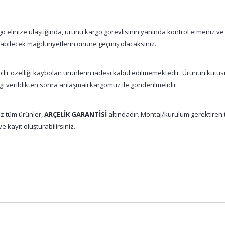
 elinize ulaştığında, ürünü kargo görevlisinin yanında kontrol etmeniz ve
nabilecek mağduriyetlerin önüne geçmiş olacaksınız.
abilir özelliği kaybolan ürünlerin iadesi kabul edilmemektedir. Ürünün kutu
gi verildikten sonra anlaşmalı kargomuz ile gönderilmelidir.
z tüm ürünler,
ARÇELİK GARANTİSİ
altındadır. Montaj/kurulum gerektiren tü
e kayıt oluşturabilirsiniz.