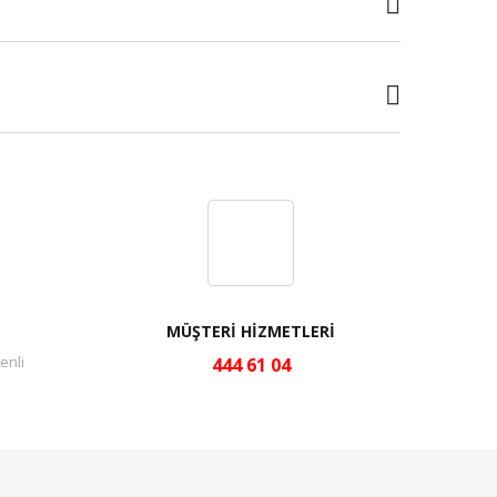
MÜŞTERİ HİZMETLERİ
enli
444 61 04