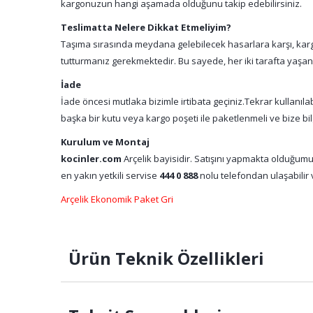
kargonuzun hangi aşamada olduğunu takip edebilirsiniz.
Teslimatta Nelere Dikkat Etmeliyim?
Taşıma sırasında meydana gelebilecek hasarlara karşı, kargo
tutturmanız gerekmektedir. Bu sayede, her iki tarafta yaşa
İade
İade öncesi mutlaka bizimle irtibata geçiniz.Tekrar kullanıl
başka bir kutu veya kargo poşeti ile paketlenmeli ve bize bil
Kurulum ve Montaj
kocinler.com
Arçelik bayisidir. Satışını yapmakta olduğumu
en yakın yetkili servise
444 0 888
nolu telefondan ulaşabilir v
Arçelik Ekonomik Paket Gri
Ürün Teknik Özellikleri