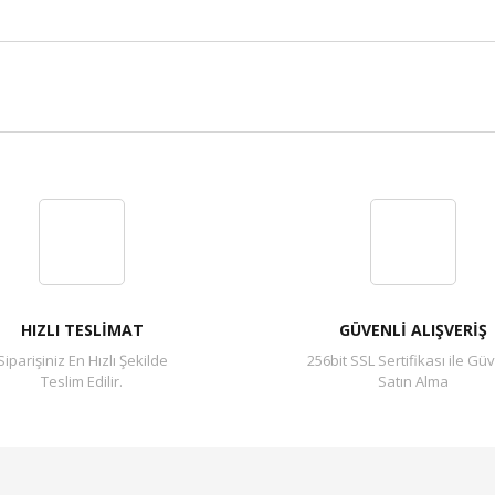
Bu ürüne ilk yorumu siz yapın!
Yorum Yaz
HIZLI TESLİMAT
GÜVENLİ ALIŞVERİŞ
Siparişiniz En Hızlı Şekilde
256bit SSL Sertifikası ile Güv
Teslim Edilir.
Satın Alma