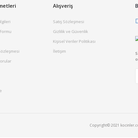
metleri
Alışveriş
B
gileri
Satış Sözleşmesi
 Formu
Gizlilik ve Güvenlik
Kişisel Veriler Politikası
Sözleşmesi
İletişim
S
o
orular
e
Copyright© 2021 kocinler.com