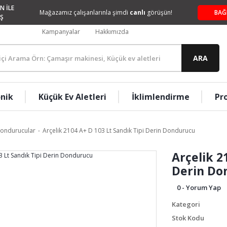
N İLE
Mağazamız çalışanlarınla şimdi
canlı
görüşün!
BAĞ
Ş
Kampanyalar
Hakkımızda
ARA
onik
Küçük Ev Aletleri
İklimlendirme
Pr
Dondurucular
Arçelik 2104 A+ D 103 Lt Sandık Tipi Derin Dondurucu
Arçelik 2
Derin Do
0 - Yorum Yap
Kategori
Stok Kodu