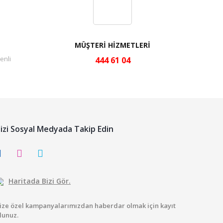
MÜŞTERİ HİZMETLERİ
enli
444 61 04
izi Sosyal Medyada Takip Edin
Haritada Bizi Gör.
ize özel kampanyalarımızdan haberdar olmak için kayıt
lunuz.