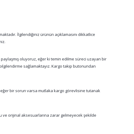
aktadır. İlgilendiğiniz ürünün açıklamasını dikkatlice
niz.
a paylaşmış oluyoruz, eğer ki temin edilme süreci uzayan bir
n bilgilendirme sağlamaktayız. Kargo takip butonundan
 eğer bir sorun varsa mutlaka kargo görevlisine tutanak
su ve orijinal aksesuarlarına zarar gelmeyecek şekilde