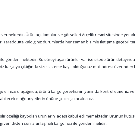
vermektedir. Ürün açıklamaları ve görselleri Arçelik resmi sitesinde yer alm
tır. Tereddütte kaldığınız durumlarda her zaman bizimle iletişime geçebilirsi
 ile gönderilmektedir. Bu süreyi aşan ürünler var ise sitede ürün detayınd
şiniz kargoya çıktığında size sisteme kayıt olduğunuz mail adresi üzerinde
 elinize ulaştığında, ürünü kargo görevlisinin yanında kontrol etmeniz ve
nabilecek mağduriyetlerin önüne geçmiş olacaksınız.
abilir özelliği kaybolan ürünlerin iadesi kabul edilmemektedir. Ürünün kutu
gi verildikten sonra anlaşmalı kargomuz ile gönderilmelidir.