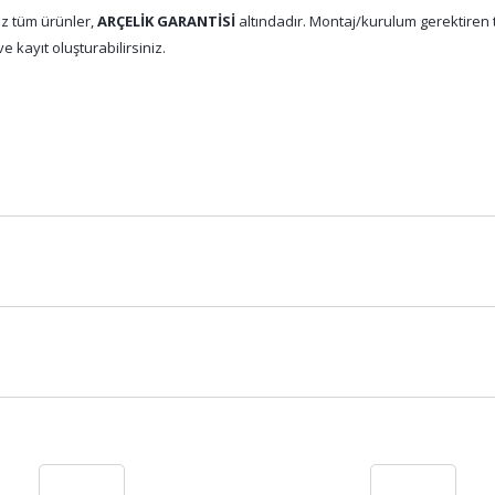
z tüm ürünler,
ARÇELİK GARANTİSİ
altındadır. Montaj/kurulum gerektiren tü
e kayıt oluşturabilirsiniz.
Bu ürüne ilk yorumu siz yapın!