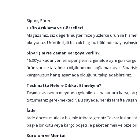
Sipariş Süreci :
Ürün Açıklama ve Görselleri
Mağazamız, siz değerli müşterimize yüzlerce ürün ile hizmet 
okuyunuz. Ürün ile ilgili bir çok bilgi bu bölümde paylaşılmış
Siparişim Ne Zaman Kargoya Verilir?
16:00'ya kadar verilen siparişleriniz genelde aynı gün kargo
ürün var ise tarafınıza bilgilendirme sağlamaktayız. Sipari
kargonuzun hangi aşamada olduğunu takip edebilirsiniz.
Teslimatta Nelere Dikkat Etmeliyim?
Taşıma sırasında meydana gelebilecek hasarlara karşı, kargo
tutturmanız gerekmektedir. Bu sayede, her iki tarafta yaşa
İade
İade öncesi mutlaka bizimle irtibata geçiniz.Tekrar kullanıl
başka bir kutu veya kargo poşeti ile paketlenmeli ve bize bil
Kurulum ve Montaj