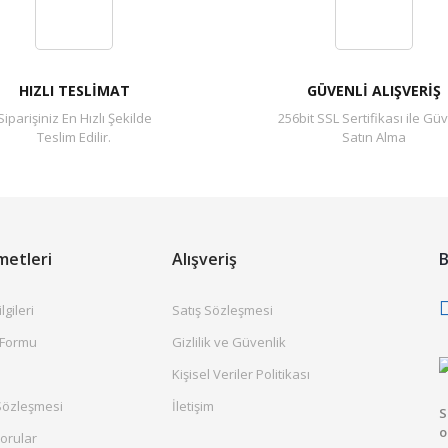
Yorum Yaz
HIZLI TESLİMAT
GÜVENLİ ALIŞVERİŞ
Siparişiniz En Hızlı Şekilde
256bit SSL Sertifikası ile Güv
Teslim Edilir.
Satın Alma
metleri
Alışveriş
B
gileri
Satış Sözleşmesi
 Formu
Gizlilik ve Güvenlik
Kişisel Veriler Politikası
Sözleşmesi
İletişim
S
o
orular