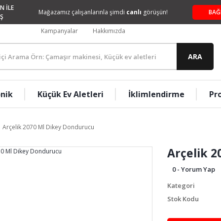
N İLE
Mağazamız çalışanlarınla şimdi
canlı
görüşün!
BAĞ
Ş
Kampanyalar
Hakkımızda
ARA
onik
Küçük Ev Aletleri
İklimlendirme
Pr
Arçelik 2070 Ml Dikey Dondurucu
Arçelik 
0 - Yorum Yap
Kategori
Stok Kodu