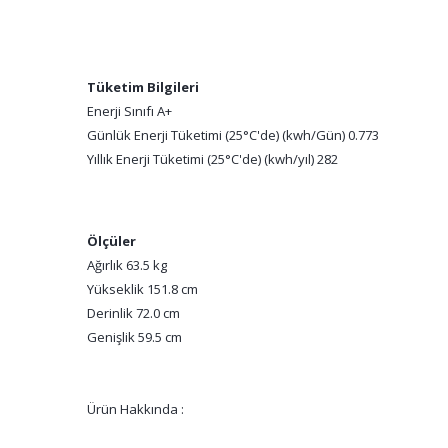
Tüketim Bilgileri
Enerji Sınıfı A+
Günlük Enerji Tüketimi (25°C'de) (kwh/Gün) 0.773
Yıllık Enerji Tüketimi (25°C'de) (kwh/yıl) 282
Ölçüler
Ağırlık 63.5 kg
Yükseklik 151.8 cm
Derinlik 72.0 cm
Genişlik 59.5 cm
Ürün Hakkında :