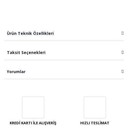
Ürün Teknik Özellikleri
Taksit Seçenekleri
Yorumlar
Bu ürüne ilk yorumu siz yapın!
Yorum Yaz
KREDİ KARTI İLE ALIŞVERİŞ
HIZLI TESLİMAT