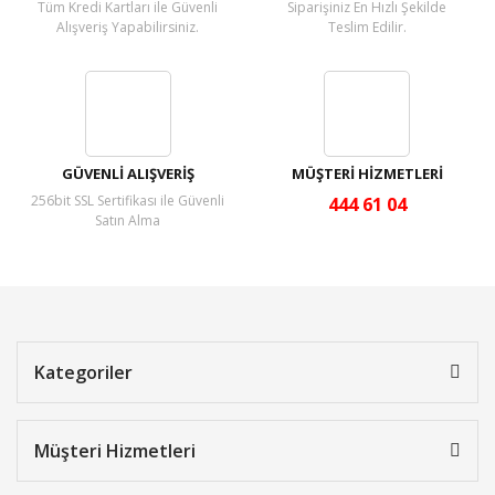
Tüm Kredi Kartları ile Güvenli
Siparişiniz En Hızlı Şekilde
Alışveriş Yapabilirsiniz.
Teslim Edilir.
GÜVENLİ ALIŞVERİŞ
MÜŞTERİ HİZMETLERİ
256bit SSL Sertifikası ile Güvenli
444 61 04
Satın Alma
Kategoriler
Müşteri Hizmetleri