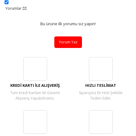
Yorumlar
Bu ürüne ilk yorumu siz yapın!
Yorum Yaz
KREDİ KARTI İLE ALIŞVERİŞ
HIZLI TESLİMAT
Tüm Kredi Kartları ile Güvenli
Siparişiniz En Hızlı Şekilde
Alışveriş Yapabilirsiniz.
Teslim Edilir.