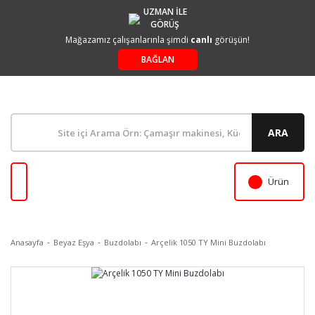
UZMAN İLE
GÖRÜŞ
Mağazamız çalışanlarınla şimdi
canlı
görüşün!
BAĞLAN
ARA
Ürün
Anasayfa
Beyaz Eşya
Buzdolabı
Arçelik 1050 TY Mini Buzdolabı