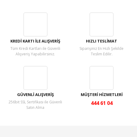
Bu ürüne ilk yorumu siz yapın!
Yorum Yaz
KREDİ KARTI İLE ALIŞVERİŞ
HIZLI TESLİMAT
Tüm Kredi Kartları ile Güvenli
Siparişiniz En Hızlı Şekilde
Alışveriş Yapabilirsiniz.
Teslim Edilir.
GÜVENLİ ALIŞVERİŞ
MÜŞTERİ HİZMETLERİ
256bit SSL Sertifikası ile Güvenli
444 61 04
Satın Alma