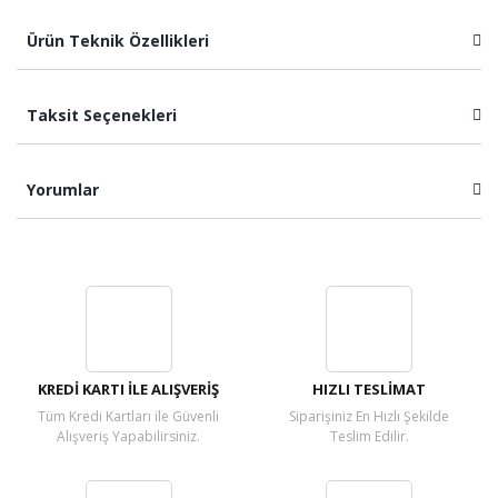
Ürün Teknik Özellikleri
Taksit Seçenekleri
Yorumlar
Bu ürüne ilk yorumu siz yapın!
Yorum Yaz
KREDİ KARTI İLE ALIŞVERİŞ
HIZLI TESLİMAT
Tüm Kredi Kartları ile Güvenli
Siparişiniz En Hızlı Şekilde
Alışveriş Yapabilirsiniz.
Teslim Edilir.