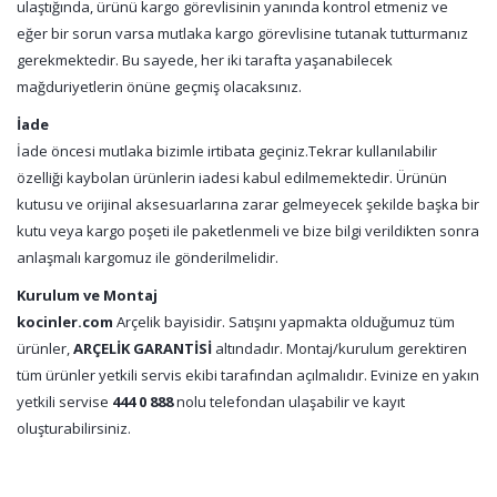
ulaştığında, ürünü kargo görevlisinin yanında kontrol etmeniz ve
eğer bir sorun varsa mutlaka kargo görevlisine tutanak tutturmanız
gerekmektedir. Bu sayede, her iki tarafta yaşanabilecek
mağduriyetlerin önüne geçmiş olacaksınız.
İade
İade öncesi mutlaka bizimle irtibata geçiniz.Tekrar kullanılabilir
özelliği kaybolan ürünlerin iadesi kabul edilmemektedir. Ürünün
kutusu ve orijinal aksesuarlarına zarar gelmeyecek şekilde başka bir
kutu veya kargo poşeti ile paketlenmeli ve bize bilgi verildikten sonra
anlaşmalı kargomuz ile gönderilmelidir.
Kurulum ve Montaj
kocinler.com
Arçelik bayisidir. Satışını yapmakta olduğumuz tüm
ürünler,
ARÇELİK GARANTİSİ
altındadır. Montaj/kurulum gerektiren
tüm ürünler yetkili servis ekibi tarafından açılmalıdır. Evinize en yakın
yetkili servise
444 0 888
nolu telefondan ulaşabilir ve kayıt
oluşturabilirsiniz.