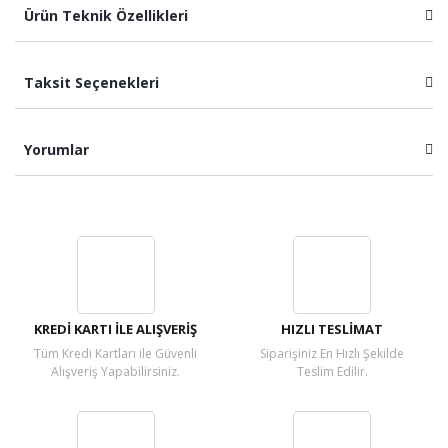
Ürün Teknik Özellikleri
Taksit Seçenekleri
Yorumlar
Bu ürüne ilk yorumu siz yapın!
Yorum Yaz
KREDİ KARTI İLE ALIŞVERİŞ
HIZLI TESLİMAT
Tüm Kredi Kartları ile Güvenli
Siparişiniz En Hızlı Şekilde
Alışveriş Yapabilirsiniz.
Teslim Edilir.