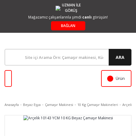
UZMAN İLE
GÖRÜŞ
Mağazamız çalışanlarınla şimdi
canlı
görüşün!
BAĞLAN
ARA
Ürün
Anasayfa
Beyaz Eşya
Çamaşır Makinesi
10 Kg Çamaşır Makineleri
Arçelik