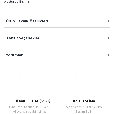
oluşturabilirsiniz.
Ürün Teknik Özellikleri
Taksit Seçenekleri
Yorumlar
Bu ürüne ilk yorumu siz yapın!
Yorum Yaz
KREDİ KARTI İLE ALIŞVERİŞ
HIZLI TESLİMAT
Tüm Kredi Kartları ile Güvenli
Siparişiniz En Hızlı Şekilde
Alışveriş Yapabilirsiniz.
Teslim Edilir.