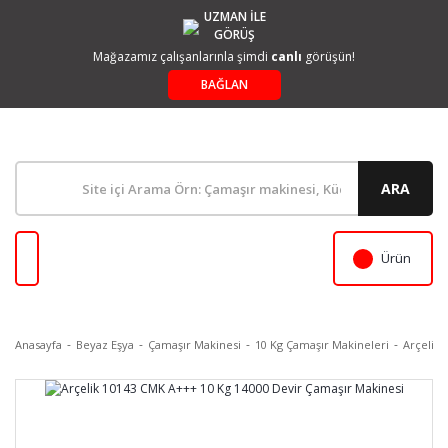
UZMAN İLE
GÖRÜŞ
Mağazamız çalışanlarınla şimdi
canlı
görüşün!
BAĞLAN
ARA
Ürün
Anasayfa
Beyaz Eşya
Çamaşır Makinesi
10 Kg Çamaşır Makineleri
Arçelik 