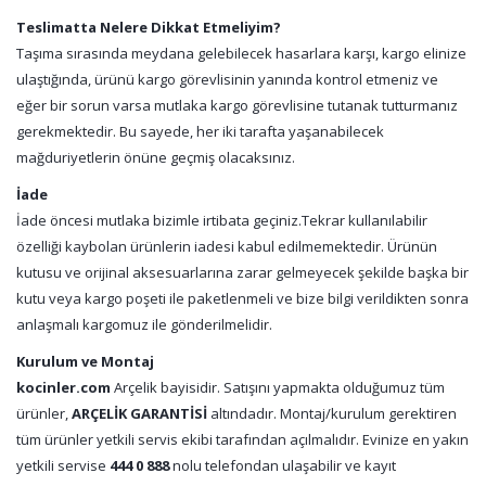
Teslimatta Nelere Dikkat Etmeliyim?
Taşıma sırasında meydana gelebilecek hasarlara karşı, kargo elinize
ulaştığında, ürünü kargo görevlisinin yanında kontrol etmeniz ve
eğer bir sorun varsa mutlaka kargo görevlisine tutanak tutturmanız
gerekmektedir. Bu sayede, her iki tarafta yaşanabilecek
mağduriyetlerin önüne geçmiş olacaksınız.
İade
İade öncesi mutlaka bizimle irtibata geçiniz.Tekrar kullanılabilir
özelliği kaybolan ürünlerin iadesi kabul edilmemektedir. Ürünün
kutusu ve orijinal aksesuarlarına zarar gelmeyecek şekilde başka bir
kutu veya kargo poşeti ile paketlenmeli ve bize bilgi verildikten sonra
anlaşmalı kargomuz ile gönderilmelidir.
Kurulum ve Montaj
kocinler.com
Arçelik bayisidir. Satışını yapmakta olduğumuz tüm
ürünler,
ARÇELİK GARANTİSİ
altındadır. Montaj/kurulum gerektiren
tüm ürünler yetkili servis ekibi tarafından açılmalıdır. Evinize en yakın
yetkili servise
444 0 888
nolu telefondan ulaşabilir ve kayıt