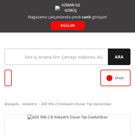
UZMAN İLE
GÖRÜŞ
Mağazamız çalışanlarınla şimdi
canlı
görüşün!
BAĞLAN
ARA
Ürün
Anasayfa
Ankastre
ADE 906-2 B Ankastre Duvar Tipi Davlumbaz