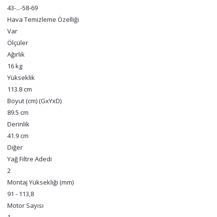
43-...-58-69
Hava Temizleme Özelliği
Var
Ölçüler
Ağırlık
16 kg
Yükseklik
113.8 cm
Boyut (cm) (GxYxD)
89.5 cm
Derinlik
41.9 cm
Diğer
Yağ Filtre Adedi
2
Montaj Yüksekliği (mm)
91 - 113,8
Motor Sayısı