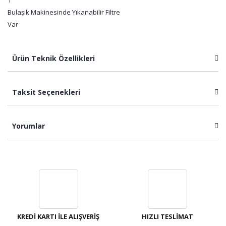
1
Bulaşık Makinesinde Yıkanabilir Filtre
Var
Ürün Teknik Özellikleri
Taksit Seçenekleri
Yorumlar
Bu ürüne ilk yorumu siz yapın!
Yorum Yaz
KREDİ KARTI İLE ALIŞVERİŞ
HIZLI TESLİMAT