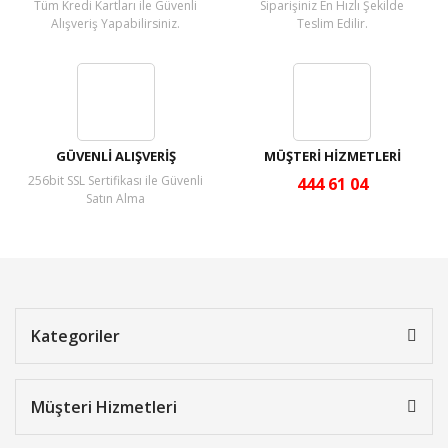
Tüm Kredi Kartları ile Güvenli
Siparişiniz En Hızlı Şekilde
Alışveriş Yapabilirsiniz.
Teslim Edilir.
GÜVENLİ ALIŞVERİŞ
MÜŞTERİ HİZMETLERİ
256bit SSL Sertifikası ile Güvenli
444 61 04
Satın Alma
Kategoriler
Müşteri Hizmetleri