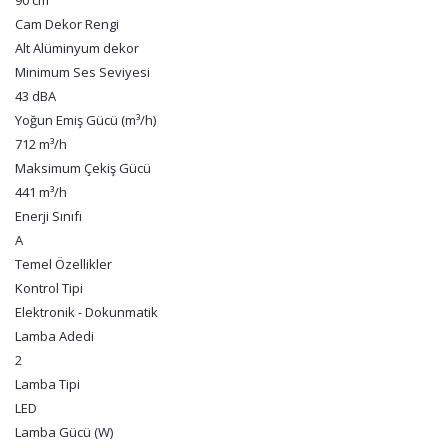
90 cm
Cam Dekor Rengi
Alt Alüminyum dekor
Minimum Ses Seviyesi
43 dBA
Yoğun Emiş Gücü (m³/h)
712 m³/h
Maksimum Çekiş Gücü
441 m³/h
Enerji Sınıfı
A
Temel Özellikler
Kontrol Tipi
Elektronik - Dokunmatik
Lamba Adedi
2
Lamba Tipi
LED
Lamba Gücü (W)