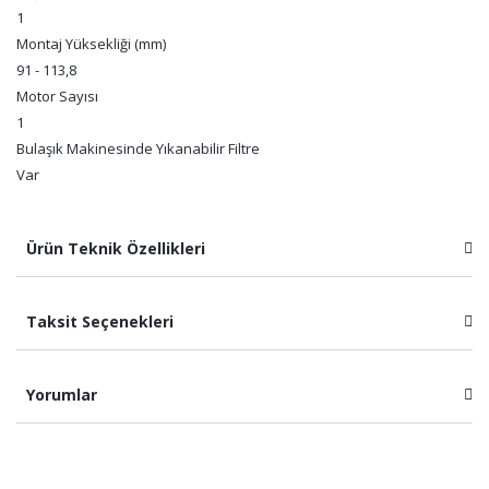
1
Montaj Yüksekliği (mm)
91 - 113,8
Motor Sayısı
1
Bulaşık Makinesinde Yıkanabilir Filtre
Var
Ürün Teknik Özellikleri
Taksit Seçenekleri
Yorumlar
Bu ürüne ilk yorumu siz yapın!