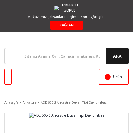
UZMAN İLE
GÖRÜŞ
Mağazamız çalışanlarınla şimdi
canlı
görüşün!
BAĞLAN
ARA
Ürün
Anasayfa
Ankastre
ADE 605 S Ankastre Duvar Tipi Davlumbaz