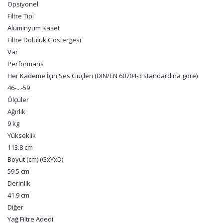
Opsiyonel
Filtre Tipi
Alüminyum Kaset
Filtre Doluluk Göstergesi
Var
Performans
Her Kademe İçin Ses Güçleri (DIN/EN 60704-3 standardına göre)
46-...-59
Ölçüler
Ağırlık
9 kg
Yükseklik
113.8 cm
Boyut (cm) (GxYxD)
59.5 cm
Derinlik
41.9 cm
Diğer
Yağ Filtre Adedi