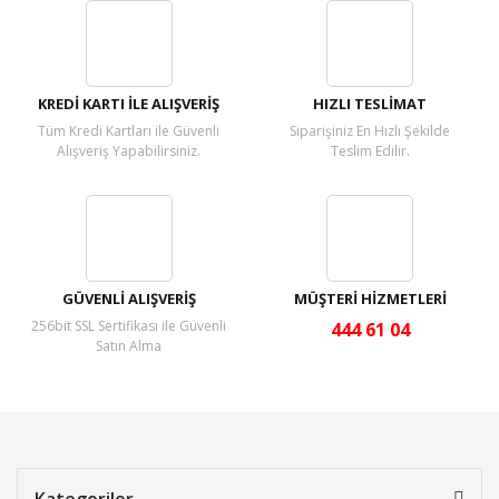
Yorum Yaz
KREDİ KARTI İLE ALIŞVERİŞ
HIZLI TESLİMAT
Tüm Kredi Kartları ile Güvenli
Siparişiniz En Hızlı Şekilde
Alışveriş Yapabilirsiniz.
Teslim Edilir.
GÜVENLİ ALIŞVERİŞ
MÜŞTERİ HİZMETLERİ
256bit SSL Sertifikası ile Güvenli
444 61 04
Satın Alma