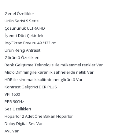
Genel Özellikler
Ürün Serisi 9 Serisi
Çözünürlük ULTRA HD
İşlemci Dört Çekirdek
İnç/Ekran Boyutu 49'/123 cm
Ürün Rengi Antrasit
Görüntü Özellikleri
Renk Geliştirme Teknolojisi ile mükemmel renkler Var
Micro Dimming ile karanlık sahnelerde netlik Var
HDR ile sinematik kalitede net görüntü Var
Kontrast Geliştirici DCR PLUS
VPI 1600
PPR 900Hz
Ses Özellikleri
Hoparlör 2 Adet Öne Bakan Hoparlör
Dolby Digital Ses Var
AVL Var