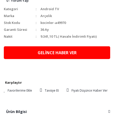
0 - Yorum Yap
Kategori
Android TV
Marka
Arçelik
Stok Kodu
kocinler-a49970
Garanti Süresi
36 Ay
Nakit
9.341,10 TL
( Havale İndirimli Fiyatı)
GELİNCE HABER VER
Karşılaştır
Tavsiye Et
Fiyatı Düşünce Haber Ver
Ürün Bilgisi