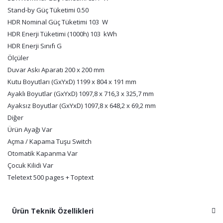
Stand-by Güç Tüketimi 0.50
HDR Nominal Güç Tüketimi 103 W
HDR Enerji Tüketimi (1000h) 103 kWh
HDR Enerji Sınıfı G
Ölçüler
Duvar Askı Aparatı 200 x 200 mm
Kutu Boyutları (GxYxD) 1199 x 804 x 191 mm
Ayaklı Boyutlar (GxYxD) 1097,8 x 716,3 x 325,7 mm
Ayaksız Boyutlar (GxYxD) 1097,8 x 648,2 x 69,2 mm
Diğer
Ürün Ayağı Var
Açma / Kapama Tuşu Switch
Otomatik Kapanma Var
Çocuk Kilidi Var
Teletext 500 pages + Toptext
Ürün Teknik Özellikleri