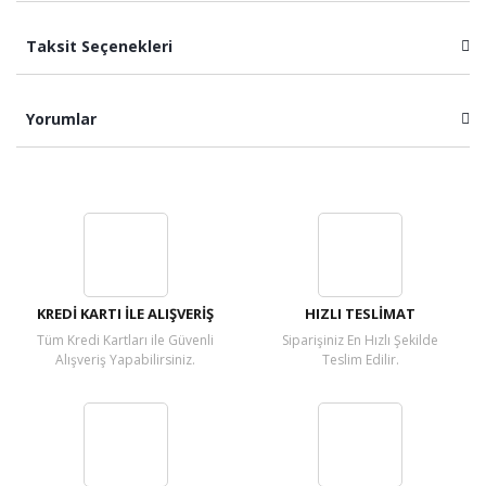
Taksit Seçenekleri
Yorumlar
Bu ürüne ilk yorumu siz yapın!
Yorum Yaz
KREDİ KARTI İLE ALIŞVERİŞ
HIZLI TESLİMAT
Tüm Kredi Kartları ile Güvenli
Siparişiniz En Hızlı Şekilde
Alışveriş Yapabilirsiniz.
Teslim Edilir.