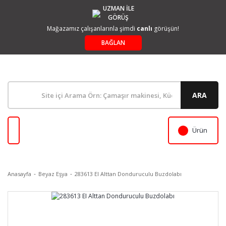
UZMAN İLE
GÖRÜŞ
Mağazamız çalışanlarınla şimdi
canlı
görüşün!
BAĞLAN
ARA
Ürün
Anasayfa
Beyaz Eşya
283613 EI Alttan Donduruculu Buzdolabı