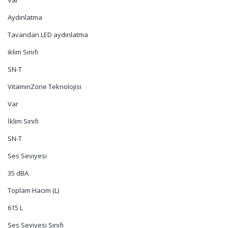
Var
Aydınlatma
Tavandan LED aydınlatma
iklim Sınıfı
SN-T
VitaminZone Teknolojisi
Var
İklim Sınıfı
SN-T
Ses Seviyesi
35 dBA
Toplam Hacim (L)
615 L
Ses Seviyesi Sınıfı