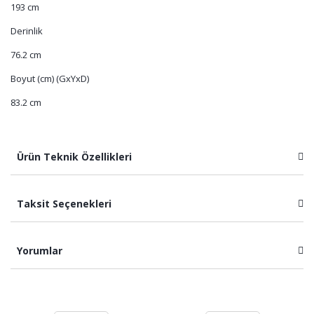
193 cm
Derinlik
76.2 cm
Boyut (cm) (GxYxD)
83.2 cm
Ürün Teknik Özellikleri
Taksit Seçenekleri
Yorumlar
Bu ürüne ilk yorumu siz yapın!