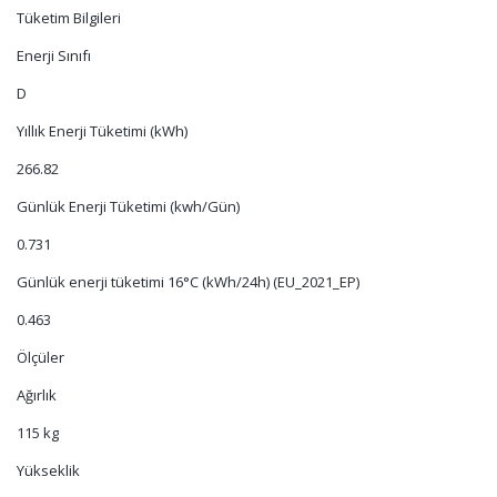
Tüketim Bilgileri
Enerji Sınıfı
D
Yıllık Enerji Tüketimi (kWh)
266.82
Günlük Enerji Tüketimi (kwh/Gün)
0.731
Günlük enerji tüketimi 16°C (kWh/24h) (EU_2021_EP)
0.463
Ölçüler
Ağırlık
115 kg
Yükseklik