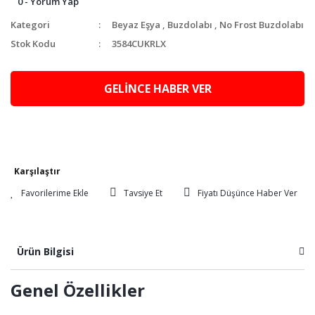
0 - Yorum Yap
Kategori
Beyaz Eşya
,
Buzdolabı
,
No Frost Buzdolabı
Stok Kodu
3584CUKRLX
GELİNCE HABER VER
Karşılaştır
Tavsiye Et
Fiyatı Düşünce Haber Ver
Ürün Bilgisi
Genel Özellikler