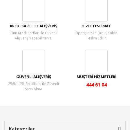
Yorum Yaz
KREDİ KARTI İLE ALIŞVERİŞ
HIZLI TESLİMAT
Tüm Kredi Kartları ile Güvenli
Siparişiniz En Hızlı Şekilde
Alışveriş Yapabilirsiniz.
Teslim Edilir.
GÜVENLİ ALIŞVERİŞ
MÜŞTERİ HİZMETLERİ
256bit SSL Sertifikası ile Güvenli
444 61 04
Satın Alma
Kategoriler