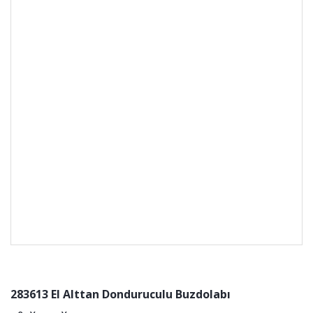
283613 EI Alttan Donduruculu Buzdolabı