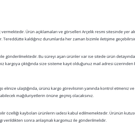
vermektedir. Ürün açıklamaları ve görselleri Arçelik resmi sitesinde yer alm
tır. Tereddütte kaldığınız durumlarda her zaman bizimle iletişime geçebilirsi
 ile gönderilmektedir. Bu süreyi aşan ürünler var ise sitede ürün detayınd
şiniz kargoya çıktığında size sisteme kayıt olduğunuz mail adresi üzerinde
 elinize ulaştığında, ürünü kargo görevlisinin yanında kontrol etmeniz ve
nabilecek mağduriyetlerin önüne geçmiş olacaksınız.
abilir özelliği kaybolan ürünlerin iadesi kabul edilmemektedir. Ürünün kutu
gi verildikten sonra anlaşmalı kargomuz ile gönderilmelidir.