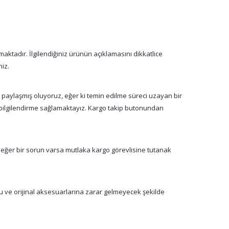
aktadır. İlgilendiğiniz ürünün açıklamasını dikkatlice
niz.
a paylaşmış oluyoruz, eğer ki temin edilme süreci uzayan bir
n bilgilendirme sağlamaktayız. Kargo takip butonundan
 eğer bir sorun varsa mutlaka kargo görevlisine tutanak
su ve orijinal aksesuarlarına zarar gelmeyecek şekilde