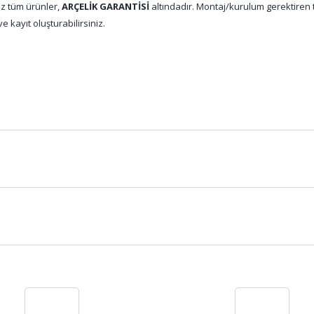
z tüm ürünler,
ARÇELİK GARANTİSİ
altındadır. Montaj/kurulum gerektiren tü
e kayıt oluşturabilirsiniz.
Bu ürüne ilk yorumu siz yapın!