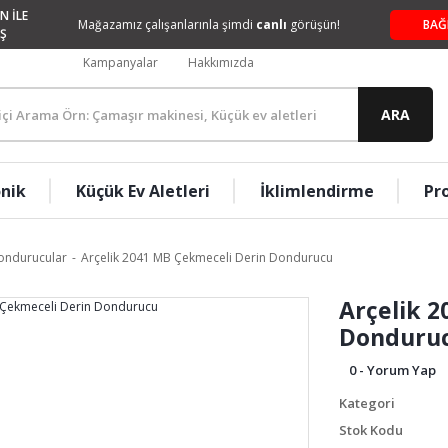
N İLE
Mağazamız çalışanlarınla şimdi
canlı
görüşün!
BAĞ
Ş
Kampanyalar
Hakkımızda
ARA
onik
Küçük Ev Aletleri
İklimlendirme
Pr
ondurucular
Arçelik 2041 MB Çekmeceli Derin Dondurucu
Arçelik 
Donduru
0 - Yorum Yap
Kategori
Stok Kodu