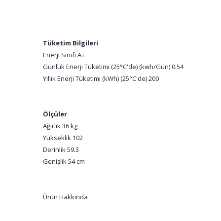
Tüketim Bilgileri
Enerji Sınıfı A+
Günlük Enerji Tüketimi (25°C'de) (kwh/Gün) 0.54
Yıllık Enerji Tüketimi (kWh) (25°C'de) 200
Ölçüler
Ağırlık 36 kg
Yükseklik 102
Derinlik 59.3
Genişlik 54 cm
Ürün Hakkında :