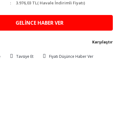
3.976,03 TL
( Havale İndirimli Fiyatı)
GELİNCE HABER VER
Karşılaştır
Tavsiye Et
Fiyatı Düşünce Haber Ver