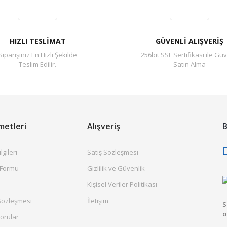
Yorum Yaz
HIZLI TESLİMAT
GÜVENLİ ALIŞVERİŞ
Siparişiniz En Hızlı Şekilde
256bit SSL Sertifikası ile Güv
Teslim Edilir.
Satın Alma
metleri
Alışveriş
B
gileri
Satış Sözleşmesi
 Formu
Gizlilik ve Güvenlik
Kişisel Veriler Politikası
Sözleşmesi
İletişim
S
o
orular