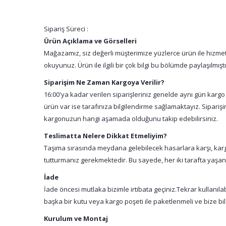
Sipariş Süreci :
Ürün Açıklama ve Görselleri
Mağazamız, siz değerli müşterimize yüzlerce ürün ile hizmet 
okuyunuz. Ürün ile ilgili bir çok bilgi bu bölümde paylaşılmış
Siparişim Ne Zaman Kargoya Verilir?
16:00'ya kadar verilen siparişleriniz genelde aynı gün kargo
ürün var ise tarafınıza bilgilendirme sağlamaktayız. Sipari
kargonuzun hangi aşamada olduğunu takip edebilirsiniz.
Teslimatta Nelere Dikkat Etmeliyim?
Taşıma sırasında meydana gelebilecek hasarlara karşı, kargo
tutturmanız gerekmektedir. Bu sayede, her iki tarafta yaşa
İade
İade öncesi mutlaka bizimle irtibata geçiniz.Tekrar kullanıl
başka bir kutu veya kargo poşeti ile paketlenmeli ve bize bil
Kurulum ve Montaj