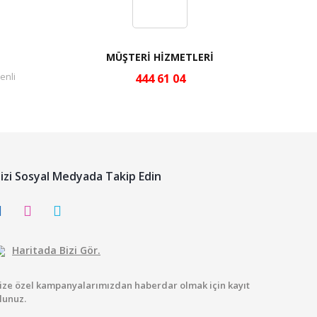
MÜŞTERİ HİZMETLERİ
enli
444 61 04
izi Sosyal Medyada Takip Edin
Haritada Bizi Gör.
ize özel kampanyalarımızdan haberdar olmak için kayıt
lunuz.