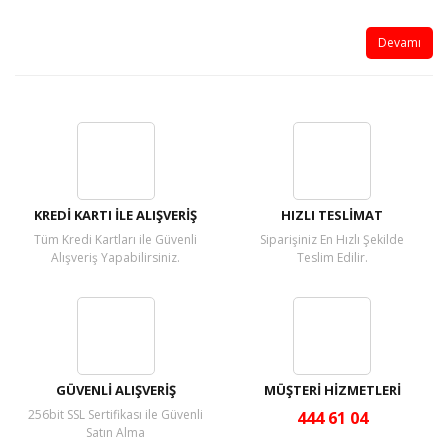
Devamı
KREDİ KARTI İLE ALIŞVERİŞ
HIZLI TESLİMAT
Tüm Kredi Kartları ile Güvenli
Siparişiniz En Hızlı Şekilde
Alışveriş Yapabilirsiniz.
Teslim Edilir.
GÜVENLİ ALIŞVERİŞ
MÜŞTERİ HİZMETLERİ
256bit SSL Sertifikası ile Güvenli
444 61 04
Satın Alma